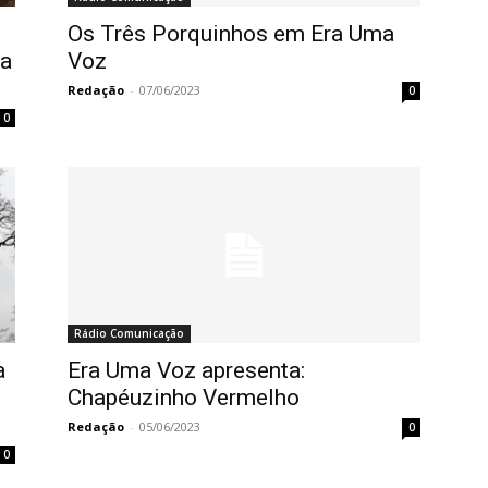
Os Três Porquinhos em Era Uma
ra
Voz
Redação
-
07/06/2023
0
0
Rádio Comunicação
a
Era Uma Voz apresenta:
Chapéuzinho Vermelho
Redação
-
05/06/2023
0
0