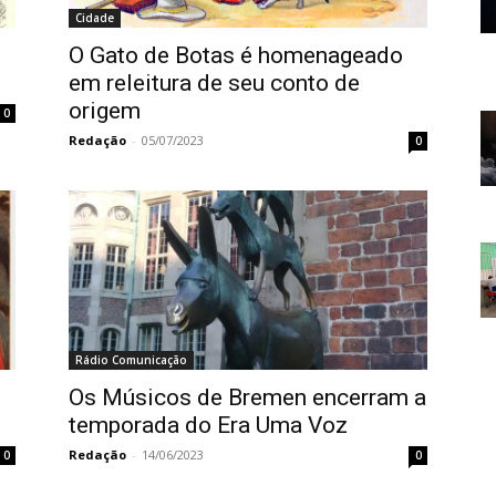
Cidade
O Gato de Botas é homenageado
em releitura de seu conto de
origem
0
Redação
-
05/07/2023
0
Rádio Comunicação
Os Músicos de Bremen encerram a
temporada do Era Uma Voz
Redação
-
14/06/2023
0
0