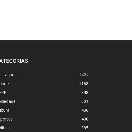
ATEGORIAS
estaques
1424
idade
1168
FPR
848
ociedade
601
ltura
436
sportes
400
lítica
385