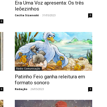
Era Uma Voz apresenta: Os três
leõezinhos
Cecilia Sizanoski
-
31/05/2023
0
0
Rádio Comunicação
Patinho Feio ganha releitura em
formato sonoro
Redação
-
26/05/2023
0
0