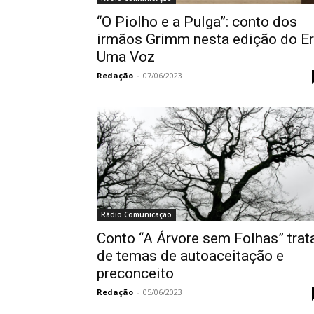
“O Piolho e a Pulga”: conto dos
irmãos Grimm nesta edição do E
Uma Voz
Redação
-
07/06/2023
Rádio Comunicação
Conto “A Árvore sem Folhas” trat
de temas de autoaceitação e
preconceito
Redação
-
05/06/2023