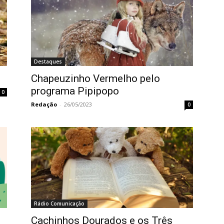
Destaques
Chapeuzinho Vermelho pelo
programa Pipipopo
0
Redação
-
26/05/2023
0
Rádio Comunicação
Cachinhos Dourados e os Três