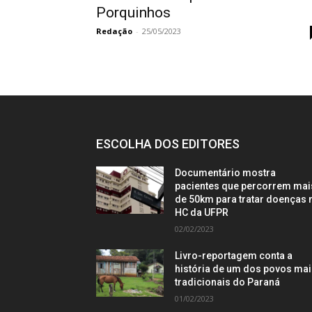
Porquinhos
Redação
-
25/05/2023
ESCOLHA DOS EDITORES
Documentário mostra
pacientes que percorrem mai
de 50km para tratar doenças 
HC da UFPR
02/02/2023
Livro-reportagem conta a
história de um dos povos ma
tradicionais do Paraná
01/02/2023