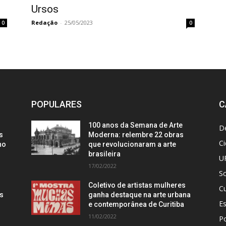
Ursos
Redação
-
25/05/2023
0
0
POPULARES
C
100 anos da Semana de Arte
D
s
Moderna: relembre 22 obras
C
no
que revolucionaram a arte
brasileira
U
17/02/2022
S
Coletivo de artistas mulheres
Cu
is
ganha destaque na arte urbana
E
e contemporânea de Curitiba
11/02/2022
Po