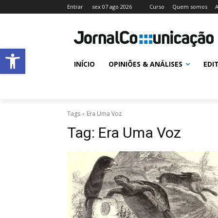
Entrar
sex 07 ago 2026
Curso
Quem somos
A
Abrir a barra de ferramentas
INÍCIO
OPINIÕES & ANÁLISES
EDI
Tags
Era Uma Voz
Tag:
Era Uma Voz