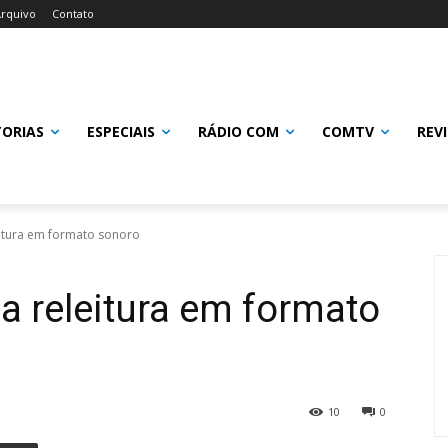
rquivo
Contato
TORIAS
ESPECIAIS
RÁDIO COM
COMTV
REV
eitura em formato sonoro
a releitura em formato
10
0