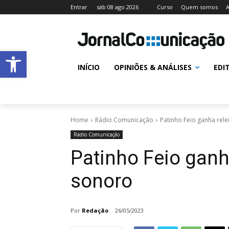
Entrar
sáb 08 ago 2026
Curso
Quem somos
A
Abrir a barra de ferramentas
INÍCIO
OPINIÕES & ANÁLISES
EDI
Home
Rádio Comunicação
Patinho Feio ganha rel
Rádio Comunicação
Patinho Feio ganh
sonoro
Por
Redação
26/05/2023