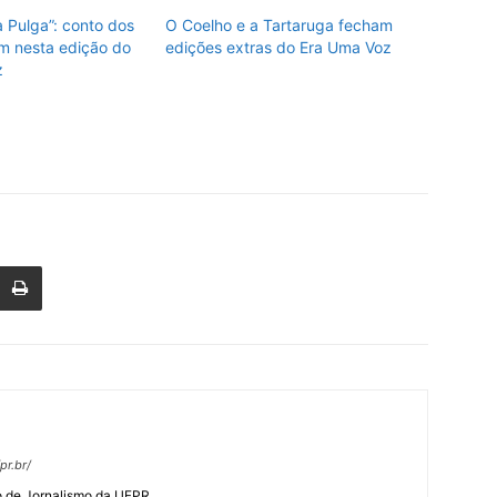
a Pulga”: conto dos
O Coelho e a Tartaruga fecham
m nesta edição do
edições extras do Era Uma Voz
z
pr.br/
o de Jornalismo da UFPR.