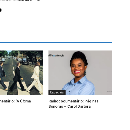
Especiais
ntário: “A Última
Radiodocumentário: Páginas
Sonoras – Carol Dartora