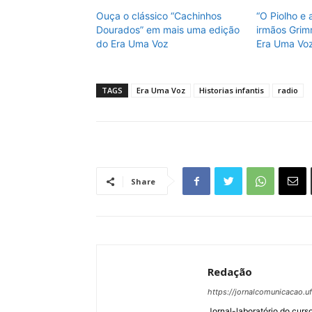
Ouça o clássico “Cachinhos
“O Piolho e 
Dourados” em mais uma edição
irmãos Grim
do Era Uma Voz
Era Uma Vo
TAGS
Era Uma Voz
Historias infantis
radio
Share
Redação
https://jornalcomunicacao.uf
Jornal-laboratório do curs