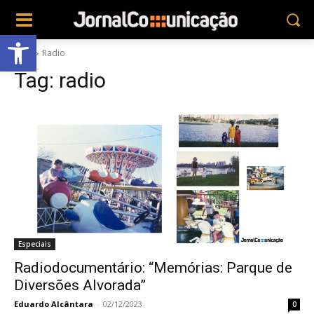
Abrir a barra de ferramentas
Tags
Radio
Tag:
radio
Especiais
Radiodocumentário: “Memórias: Parque de
Diversões Alvorada”
Eduardo Alcântara
-
02/12/2023
0