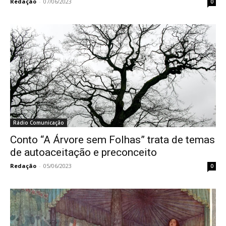
Redação
-
07/06/2023
0
Rádio Comunicação
Conto “A Árvore sem Folhas” trata de temas
de autoaceitação e preconceito
Redação
-
05/06/2023
0