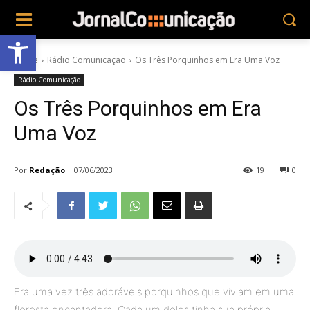
Abrir a barra de ferramentas
Home
Rádio Comunicação
Os Três Porquinhos em Era Uma Voz
Rádio Comunicação
Os Três Porquinhos em Era
Uma Voz
Por
Redação
07/06/2023
19
0
Era uma vez três adoráveis porquinhos que viviam em uma
floresta encantadora. Cada um deles tinha sua própria