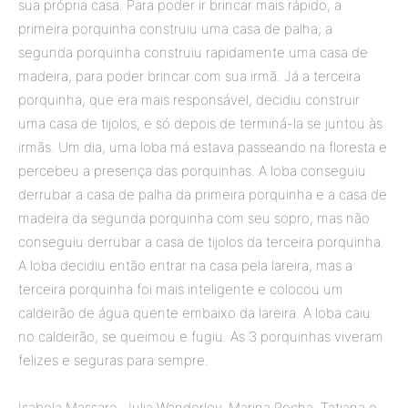
sua própria casa. Para poder ir brincar mais rápido, a
primeira porquinha construiu uma casa de palha; a
segunda porquinha construiu rapidamente uma casa de
madeira, para poder brincar com sua irmã. Já a terceira
porquinha, que era mais responsável, decidiu construir
uma casa de tijolos, e só depois de terminá-la se juntou às
irmãs. Um dia, uma loba má estava passeando na floresta e
percebeu a presença das porquinhas. A loba conseguiu
derrubar a casa de palha da primeira porquinha e a casa de
madeira da segunda porquinha com seu sopro, mas não
conseguiu derrubar a casa de tijolos da terceira porquinha.
A loba decidiu então entrar na casa pela lareira, mas a
terceira porquinha foi mais inteligente e colocou um
caldeirão de água quente embaixo da lareira. A loba caiu
no caldeirão, se queimou e fugiu. As 3 porquinhas viveram
felizes e seguras para sempre.
Isabela Massaro, Julia Wanderley, Marina Rocha, Tatiana e