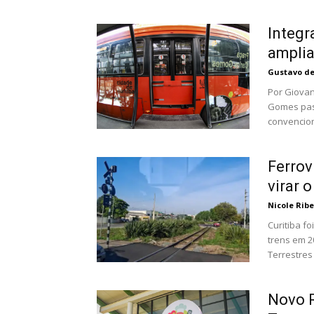
Integr
amplia
Gustavo d
Por Giovana Gama A integração tempora
Gomes pass
convencion
Ferrov
virar 
Nicole Ribe
Curitiba fo
trens em 2
Terrestres 
Novo R