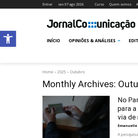
Entrar
sex 07 ago 2026
Curso
Quem somos
A
Abrir a barra de ferramentas
INÍCIO
OPINIÕES & ANÁLISES
EDI
Home
2025
Outubro
Monthly Archives: Outu
No Par
para a
via de
Emanuelle
A pesquisa 