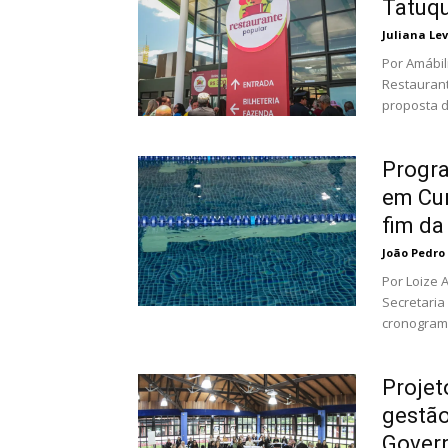
Tatuqu
Juliana Le
Por Amábili Gomes Nesta quinta-feira
Restaurant
proposta d
Progra
em Cur
fim d
João Pedro
Por Loize Antoniacomi O progra
Secretaria 
cronograma
Projet
gestão
Gover