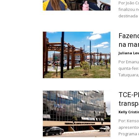
Por João Cordeiro A Secretaria Municipal d
finalizou n
destinada a
Fazend
na man
Juliana Le
Por Emanuelle Viana A Prefeitura de
quinta-feir
Tatuquara,
TCE-PR
transp
Kelly Crist
Por: Kenson Koskur O Tribunal de Con
apresentou
Programa d