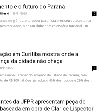
ento e o futuro do Paraná
ileski
-
28/11/2025
0
anos de glórias, o torcedor paranista precisou se acostumar
va realidade, a de um clube sem calendário nacional. Em
ação em Curitiba mostra onde a
nça da cidade não chega
28/11/2025
0
 “Ilumina Paraná” do governo do Estado do Paraná, com
to de R$ 300 milhões, já reduziu 46% dos roubos e 29% dos...
antes da UFPR apresentam peça de
 baseada em obra de Clarice Lispector