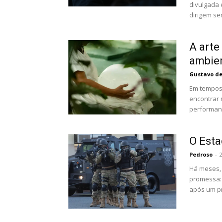
divulgada 
dirigem sem
A arte
ambie
Gustavo d
Em tempos 
encontrar 
performance
O Esta
Pedroso
-
Há meses, 
promessa: 
após um pr