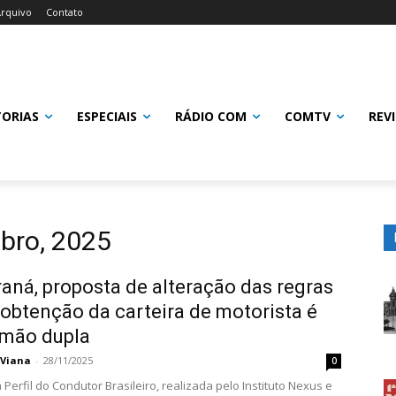
rquivo
Contato
TORIAS
ESPECIAIS
RÁDIO COM
COMTV
REV
bro, 2025
aná, proposta de alteração das regras
 obtenção da carteira de motorista é
 mão dupla
 Viana
-
28/11/2025
0
Perfil do Condutor Brasileiro, realizada pelo Instituto Nexus e