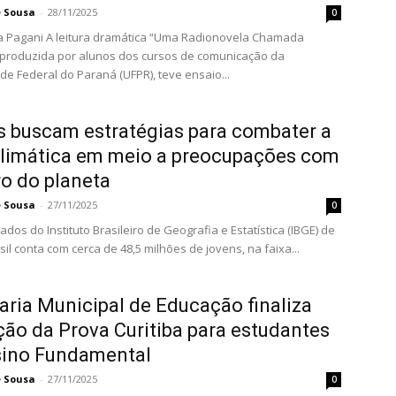
e Sousa
-
28/11/2025
0
ica “Uma Radionovela Chamada
produzida por alunos dos cursos de comunicação da
de Federal do Paraná (UFPR), teve ensaio...
 buscam estratégias para combater a
climática em meio a preocupações com
ro do planeta
e Sousa
-
27/11/2025
0
dos do Instituto Brasileiro de Geografia e Estatística (IBGE) de
sil conta com cerca de 48,5 milhões de jovens, na faixa...
aria Municipal de Educação finaliza
ção da Prova Curitiba para estudantes
sino Fundamental
e Sousa
-
27/11/2025
0