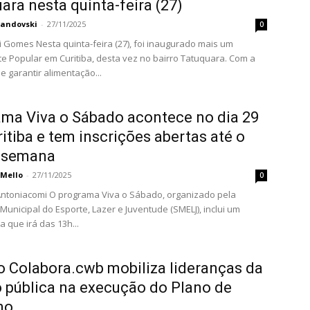
ara nesta quinta-feira (27)
vandovski
-
27/11/2025
0
 (27), foi inaugurado mais um
e Popular em Curitiba, desta vez no bairro Tatuquara. Com a
e garantir alimentação...
ma Viva o Sábado acontece no dia 29
itiba e tem inscrições abertas até o
a semana
 Mello
-
27/11/2025
0
ma Viva o Sábado, organizado pela
Municipal do Esporte, Lazer e Juventude (SMELJ), inclui um
 que irá das 13h...
o Colabora.cwb mobiliza lideranças da
 pública na execução do Plano de
no