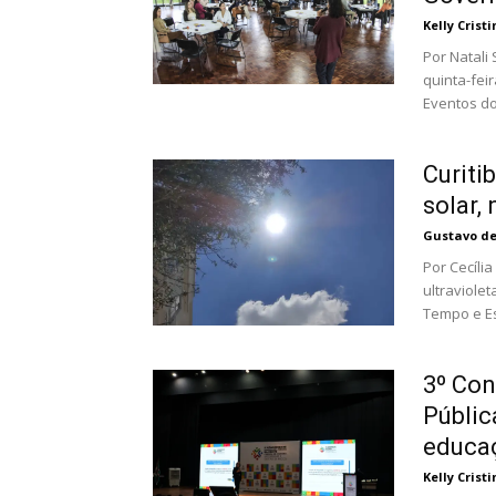
Kelly Crist
Por Natali Schovarts O encontro Jorn
quinta-fei
Eventos do 
Curiti
solar, 
Gustavo d
Por Cecília Comin Hoje, 27, Curitiba reg
ultraviole
Tempo e Es
3º Con
Públic
educaç
Kelly Crist