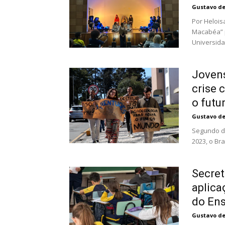
Gustavo d
Por Heloisa Pagani A leitura dramát
Macabéa” 
Universida
Jovens
crise 
o futu
Gustavo d
Segundo da
2023, o Bra
Secret
aplica
do En
Gustavo d