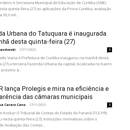
e Educação de Curitiba (SME)
esta quinta-feira (27) as aplicações da Prova Curitiba, avaliação
 30,3 mil...
a Urbana do Tatuquara é inaugurada
hã desta quinta-feira (27)
vandovski
-
27/11/2025
0
 Curitiba inaugurou na manhã desta
a (27) a terceira Fazenda Urbana da capital, localizada no bairro
 próximo à...
 lança Prolegis e mira na eficiência e
arência das câmaras municipais
ina Cararo Cano
-
27/11/2025
0
tas do Estado do Paraná (TCE-PR)
 nesta quinta-feira (27), instruções normativas sobre o
e Avaliação das Contas...