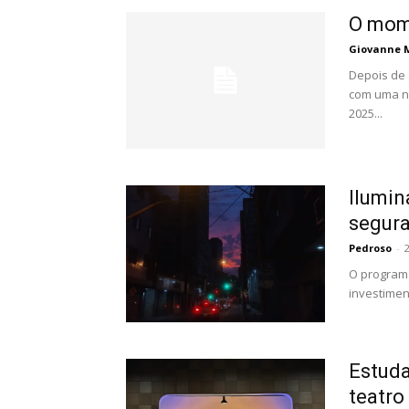
O mom
Giovanne M
Depois de 
com uma no
2025...
Ilumin
segura
Pedroso
-
O programa
investimen
Estud
teatro