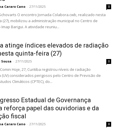
ina Cararo Cano
-
27/11/2025
0
ada Colabora.cwb, realizado nesta
ra (27), mobilizou a administração municipal no Centro de
Imap Barigui. A atividade reuniu...
ba atinge índices elevados de radiação
nesta quinta-feira (27)
e Sousa
-
27/11/2025
0
istrou níveis de radiação
ta (UV) considerados perigosos pelo Centro de Previsão de
tudos Climáticos (CPTEC), do...
gresso Estadual de Governança
a reforça papel das ouvidorias e da
ão fiscal
ina Cararo Cano
-
27/11/2025
0