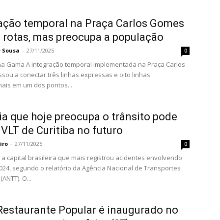
ação temporal na Praça Carlos Gomes
 rotas, mas preocupa a população
e Sousa
-
27/11/2025
0
l implementada na Praça Carlos
ou a conectar três linhas expressas e oito linhas
ais em um dos pontos...
ia que hoje preocupa o trânsito pode
o VLT de Curitiba no futuro
iro
-
27/11/2025
0
i a capital brasileira que mais registrou acidentes envolvendo
024, segundo o relatório da Agência Nacional de Transportes
(ANTT). O...
estaurante Popular é inaugurado no