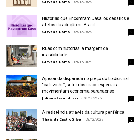
Giovana Gama
-
09/12/2025
0
Histórias que Encontram Casa: os desafios e
afetos da adoção no Brasil
Giovana Gama
-
09/12/2025
0
Ruas com histórias: à margem da
invisibilidade
Giovana Gama
-
09/12/2025
0
Apesar da disparada no preço do tradicional
“cafezinho”, setor dos grãos especiais
movimentam economia paranaense
Juliana Levandovski
-
08/12/2025
0
A resistência através da cultura periférica
Thais de Castro Silva
-
08/12/2025
0