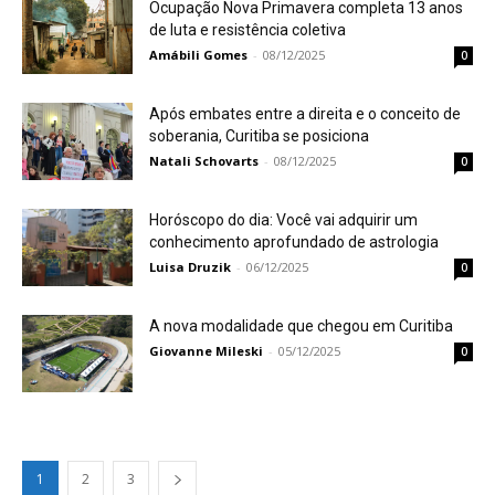
Ocupação Nova Primavera completa 13 anos
de luta e resistência coletiva
Amábili Gomes
-
08/12/2025
0
Após embates entre a direita e o conceito de
soberania, Curitiba se posiciona
Natali Schovarts
-
08/12/2025
0
Horóscopo do dia: Você vai adquirir um
conhecimento aprofundado de astrologia
Luisa Druzik
-
06/12/2025
0
A nova modalidade que chegou em Curitiba
Giovanne Mileski
-
05/12/2025
0
1
2
3