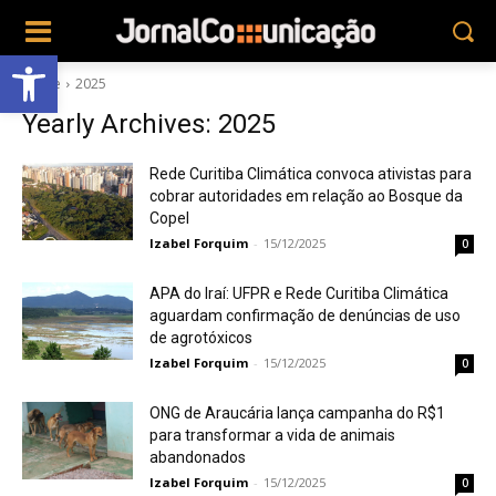
Abrir a barra de ferramentas
Home
2025
Yearly Archives: 2025
Rede Curitiba Climática convoca ativistas para
cobrar autoridades em relação ao Bosque da
Copel
Izabel Forquim
-
15/12/2025
0
APA do Iraí: UFPR e Rede Curitiba Climática
aguardam confirmação de denúncias de uso
de agrotóxicos
Izabel Forquim
-
15/12/2025
0
ONG de Araucária lança campanha do R$1
para transformar a vida de animais
abandonados
Izabel Forquim
-
15/12/2025
0