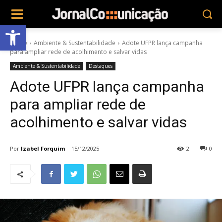
Abrir a barra de ferramentas
Home
Ambiente & Sustentabilidade
Adote UFPR lança campanha
para ampliar rede de acolhimento e salvar vidas
Ambiente & Sustentabilidade
Destaques
Adote UFPR lança campanha
para ampliar rede de
acolhimento e salvar vidas
Por
Izabel Forquim
15/12/2025
2
0