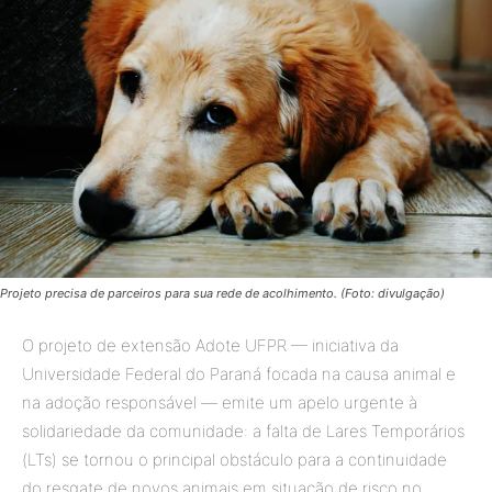
Projeto precisa de parceiros para sua rede de acolhimento. (Foto: divulgação)
O projeto de extensão Adote UFPR — iniciativa da
Universidade Federal do Paraná focada na causa animal e
na adoção responsável — emite um apelo urgente à
solidariedade da comunidade: a falta de Lares Temporários
(LTs) se tornou o principal obstáculo para a continuidade
do resgate de novos animais em situação de risco no