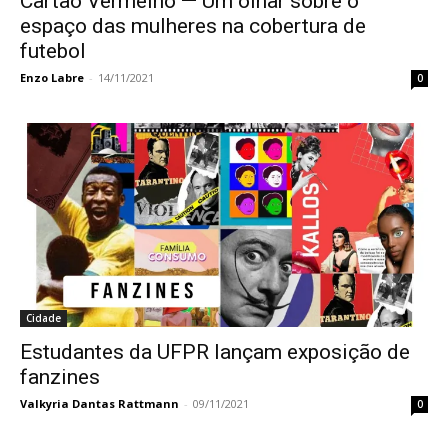
Cartão Vermelho — Um olhar sobre o
espaço das mulheres na cobertura de
futebol
Enzo Labre
-
14/11/2021
0
Cidade
Estudantes da UFPR lançam exposição de
fanzines
Valkyria Dantas Rattmann
-
09/11/2021
0