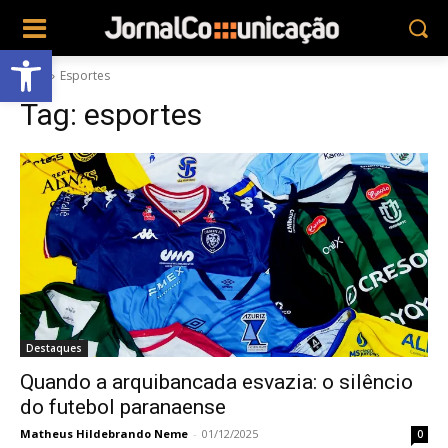
Abrir a barra de ferramentas
Tags
Esportes
Tag:
esportes
Destaques
Quando a arquibancada esvazia: o silêncio
do futebol paranaense
Matheus Hildebrando Neme
-
01/12/2025
0