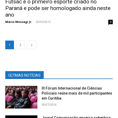
Futsac é o primeiro esporte criado no
Paraná e pode ser homologado ainda neste
ano
Mário Messagi Jr.
-
20/03/2015
0
1
2
ÚLTIMAS NOTÍCIAS
III Fórum Internacional de Ciências
Policiais reúne mais de mil participantes
em Curitiba
30/07/2026
Jornal Comunicação encerra cobertura