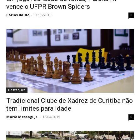
vence o UFPR Brown Spiders
Carlos Baldo
-
11/05/2015
0
Destaques
Tradicional Clube de Xadrez de Curitiba não
tem limites para idade
Mário Messagi Jr.
-
12/04/2015
0