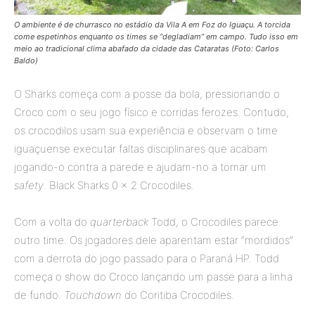
O ambiente é de churrasco no estádio da Vila A em Foz do Iguaçu. A torcida
come espetinhos enquanto os times se “degladiam” em campo. Tudo isso em
meio ao tradicional clima abafado da cidade das Cataratas (Foto: Carlos
Baldo)
O Sharks começa com a posse da bola, pressionando o
Croco com o seu jogo físico e corridas ferozes. Contudo,
os crocodilos usam sua experiência e observam o time
iguaçuense executar faltas disciplinares que acabam
jogando-o contra a parede e ajudam-no a tomar um
safety
. Black Sharks 0 × 2 Crocodiles.
Com a volta do
quarterback
Todd, o Crocodiles parece
outro time. Os jogadores dele aparentam estar “mordidos”
com a derrota do jogo passado para o Paraná HP. Todd
começa o show do Croco lançando um passe para a linha
de fundo.
Touchdown
do Coritiba Crocodiles.