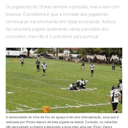
Os jogadores do Sharks sentem a pressão, mas lutam com
bravura. O problema é que a vontade dos jogadores
continua se transformando em faltas excessivas. Azteca
faz uma bela jogada quebrando várias pancadas dos
crocodilos, mas não é o suficiente para pontuar.
A necessidade do time de Foz do Iguaçu é de uma interceptação, essa que é
realizada por Priske depois de bela jogada na lateral. Contudo, os tubarões
não aproveitam a chance e devolvem a bola mais uma vez (Foto: Carlos