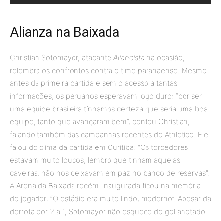
Alianza na Baixada
Christian Sotomayor, atacante
Aliancista
na ocasião,
relembra os confrontos contra o time paranaense. Mesmo
antes da primeira partida e sem o acesso a tantas
informações, os peruanos esperavam jogo duro: “por ser
uma equipe brasileira tínhamos certeza que seria uma boa
equipe, tanto que avançaram bem”, contou Christian,
falando também das campanhas recentes do Athletico. Ele
falou do clima da partida em Curitiba: “Os torcedores
estavam muito loucos, lembro que tinham aquelas
caveiras, não nos deixavam em paz no banco de reservas”.
A Arena da Baixada recém-inaugurada ficou na memória
do jogador: “O estádio era muito lindo, moderno”. Apesar da
derrota por 2 a 1, Sotomayor não esquece do gol anotado