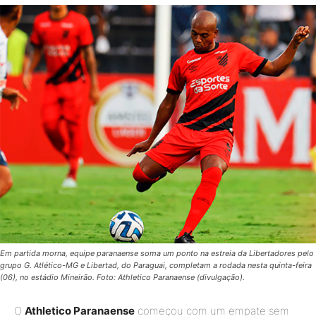
Em partida morna, equipe paranaense soma um ponto na estreia da Libertadores pelo
grupo G. Atlético-MG e Libertad, do Paraguai, completam a rodada nesta quinta-feira
(06), no estádio Mineirão. Foto: Athletico Paranaense (divulgação).
O
Athletico Paranaense
começou com um empate sem