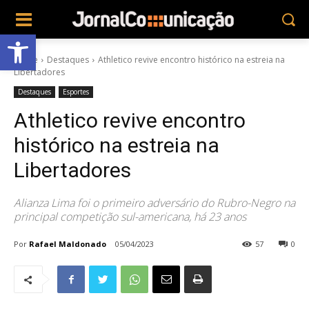
Abrir a barra de ferramentas
Home
Destaques
Athletico revive encontro histórico na estreia na
Libertadores
Destaques
Esportes
Athletico revive encontro
histórico na estreia na
Libertadores
Alianza Lima foi o primeiro adversário do Rubro-Negro na
principal competição sul-americana, há 23 anos
Por
Rafael Maldonado
05/04/2023
57
0