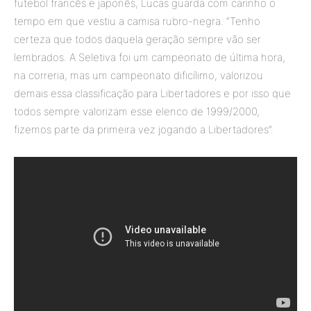
futebol francês e japonês, Lucas guarda com carinho o
tempo em que vestiu a camisa rubro-negra. “Tenho
certeza que todos daquela geração sempre vão ser
lembrados. A Seletiva foi um campeonato de última hora,
na correria, mas um campeonato dificílimo, valorizou
demais essa classificação para Libertadores e por isso que
todos sempre valorizam esse elenco de 1999/2000,
fizemos parte da primeira vez jogando a Libertadores”.