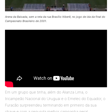
Arena da Baixada, sem a reta da rua Brasílio Itiberê, no jogo de ida da final do
Campeonato Brasileiro de 2001.
Em um grupo que tinha, além do Alianza Lima, o
tricampeão Nacional do Uruguai e o Emelec do Equador, o
Furacão surpreendeu terminando em primeiro da sua
chave e com a segunda melhor campanha geral.