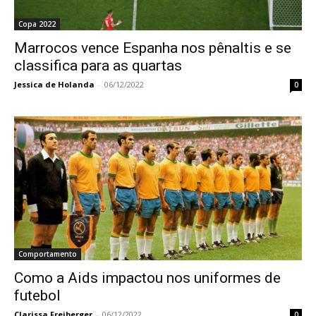
Copa 2022
Marrocos vence Espanha nos pênaltis e se
classifica para as quartas
Jessica de Holanda
-
06/12/2022
0
Comportamento
Como a Aids impactou nos uniformes de
futebol
Clarissa Freiberger
-
06/12/2022
0