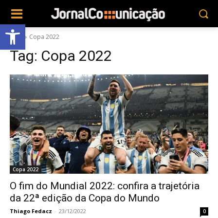
Abrir a barra de ferramentas
Tags
Copa 2022
Tag:
Copa 2022
Copa 2022
O fim do Mundial 2022: confira a trajetória
da 22ª edição da Copa do Mundo
Thiago Fedacz
-
23/12/2022
0