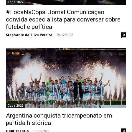
Copa 2022
#FocaNaCopa: Jornal Comunicação
convida especialista para conversar sobre
futebol e política
Stephanie da Silva Pereira
-
20/12/2022
0
Copa 2022
Argentina conquista tricampeonato em
partida histórica
Gabriel Faria
-
19/12/2022
0