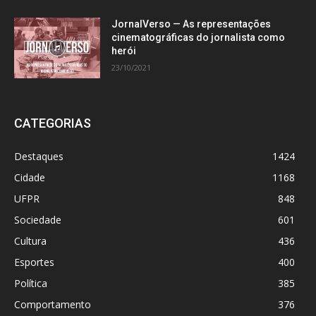
JornalVerso — As representações
cinematográficas do jornalista como
herói
23/10/2021
CATEGORIAS
Destaques
1424
Cidade
1168
UFPR
848
Sociedade
601
Cultura
436
Esportes
400
Política
385
Comportamento
376