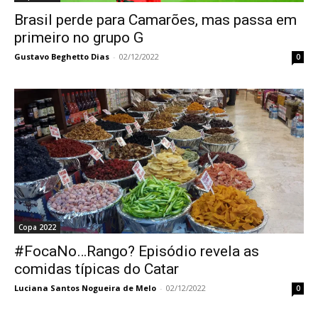
Brasil perde para Camarões, mas passa em
primeiro no grupo G
Gustavo Beghetto Dias
-
02/12/2022
0
Copa 2022
#FocaNo…Rango? Episódio revela as
comidas típicas do Catar
Luciana Santos Nogueira de Melo
-
02/12/2022
0