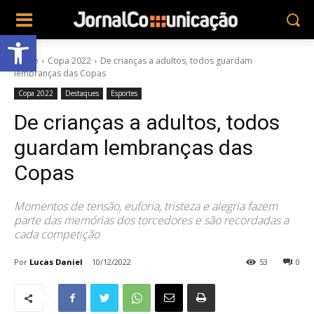
Abrir a barra de ferramentas
Home
Copa 2022
De crianças a adultos, todos guardam
lembranças das Copas
Copa 2022
Destaques
Esportes
De crianças a adultos, todos
guardam lembranças das
Copas
Momentos de tensão, euforia, tristeza e alegria fazem
parte das memórias dos torcedores e são recordadas a
cada competição
Por
Lucas Daniel
10/12/2022
53
0