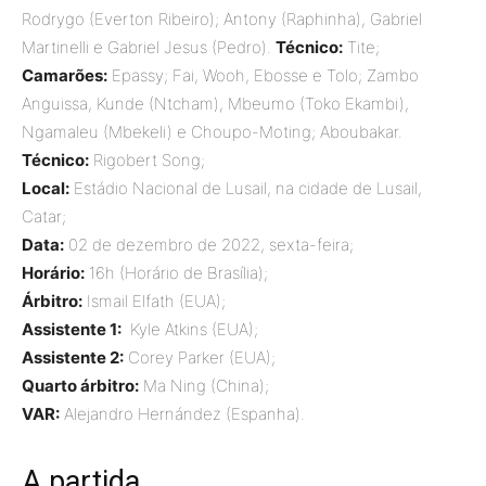
Rodrygo (Everton Ribeiro); Antony (Raphinha), Gabriel
Martinelli e Gabriel Jesus (Pedro).
Técnico:
Tite;
Camarões:
Epassy; Fai, Wooh, Ebosse e Tolo; Zambo
Anguissa, Kunde (Ntcham), Mbeumo (Toko Ekambi),
Ngamaleu (Mbekeli) e Choupo-Moting; Aboubakar.
Técnico:
Rigobert Song;
Local:
Estádio Nacional de Lusail, na cidade de Lusail,
Catar;
Data:
02 de dezembro de 2022, sexta-feira;
Horário:
16h (Horário de Brasília);
Árbitro:
Ismail Elfath (EUA);
Assistente 1:
Kyle Atkins (EUA);
Assistente 2:
Corey Parker (EUA);
Quarto árbitro:
Ma Ning (China);
VAR:
Alejandro Hernández (Espanha).
A partida