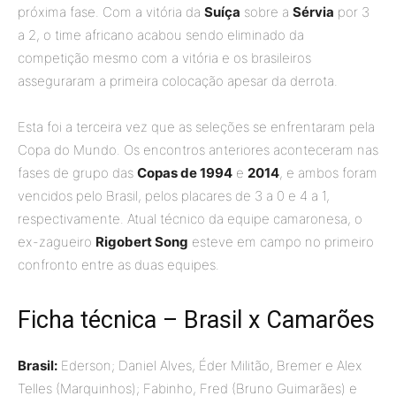
próxima fase. Com a vitória da
Suíça
sobre a
Sérvia
por 3
a 2, o time africano acabou sendo eliminado da
competição mesmo com a vitória e os brasileiros
asseguraram a primeira colocação apesar da derrota.
Esta foi a terceira vez que as seleções se enfrentaram pela
Copa do Mundo. Os encontros anteriores aconteceram nas
fases de grupo das
Copas de 1994
e
2014
, e ambos foram
vencidos pelo Brasil, pelos placares de 3 a 0 e 4 a 1,
respectivamente. Atual técnico da equipe camaronesa, o
ex-zagueiro
Rigobert Song
esteve em campo no primeiro
confronto entre as duas equipes.
Ficha técnica – Brasil x Camarões
Brasil:
Ederson; Daniel Alves, Éder Militão, Bremer e Alex
Telles (Marquinhos); Fabinho, Fred (Bruno Guimarães) e