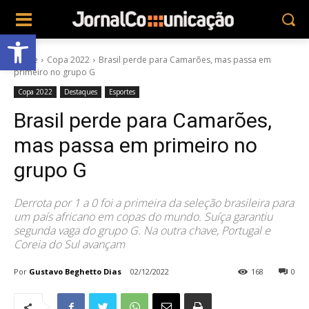
Abrir a barra de ferramentas
Home
Copa 2022
Brasil perde para Camarões, mas passa em
primeiro no grupo G
Copa 2022
Destaques
Esportes
Brasil perde para Camarões,
mas passa em primeiro no
grupo G
Derrota por 1 a 0 foi a primeira da seleção brasileira para
um país africano em copas do mundo. Suíça garantiu
segunda vaga do grupo G. Na outra chave, Portugal e
Coreia do Sul avançam
Por
Gustavo Beghetto Dias
02/12/2022
168
0