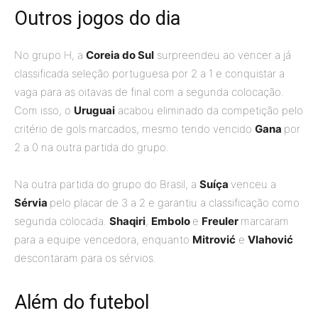
Outros jogos do dia
No grupo H, a
Coreia do Sul
surpreendeu ao vencer a já
classificada seleção portuguesa por 2 a 1 e conquistar a
vaga para as oitavas de final com a segunda colocação.
Com isso, o
Uruguai
acabou eliminado da competição pelo
critério de gols marcados, mesmo tendo vencido
Gana
por
2 a 0 na outra partida do grupo.
Na outra partida do grupo do Brasil, a
Suíça
venceu a
Sérvia
pelo placar de 3 a 2 e garantiu a classificação como
segunda colocada.
Shaqiri
,
Embolo
e
Freuler
marcaram
para a equipe vencedora, enquanto
Mitrović
e
Vlahović
descontaram para os sérvios.
Além do futebol