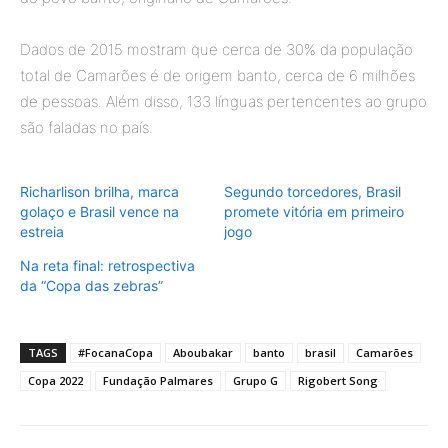
Dados de 2015 mostram que cerca de 30% da população
total de Camarões é de origem banto, cerca de 6 milhões
de pessoas. Além disso, 133 línguas pertencentes ao grupo
são faladas no país.
Richarlison brilha, marca
Segundo torcedores, Brasil
golaço e Brasil vence na
promete vitória em primeiro
estreia
jogo
Na reta final: retrospectiva
da “Copa das zebras”
TAGS
#FocanaCopa
Aboubakar
banto
brasil
Camarões
Copa 2022
Fundação Palmares
Grupo G
Rigobert Song