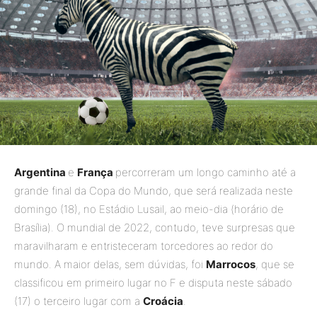
Argentina
e
França
percorreram um longo caminho até a
grande final da Copa do Mundo, que será realizada neste
domingo (18), no Estádio Lusail, ao meio-dia (horário de
Brasília). O mundial de 2022, contudo, teve surpresas que
maravilharam e entristeceram torcedores ao redor do
mundo. A maior delas, sem dúvidas, foi
Marrocos
, que se
classificou em primeiro lugar no F e disputa neste sábado
(17) o terceiro lugar com a
Croácia
.