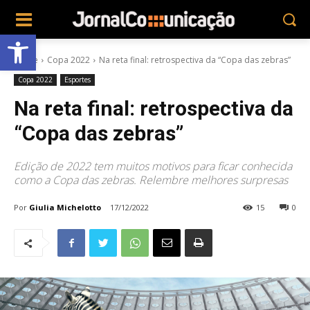
Abrir a barra de ferramentas
Home
Copa 2022
Na reta final: retrospectiva da “Copa das zebras”
Copa 2022
Esportes
Na reta final: retrospectiva da
“Copa das zebras”
Edição de 2022 tem muitos motivos para ficar conhecida
como a Copa das zebras. Relembre melhores surpresas
Por
Giulia Michelotto
17/12/2022
15
0