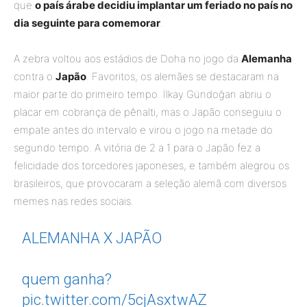
que
o país árabe decidiu implantar um feriado no país no
dia seguinte para comemorar
.
A zebra voltou aos estádios de Doha no jogo da
Alemanha
contra o
Japão
. Favoritos, os alemães se destacaram na
maior parte do primeiro tempo. İlkay Gündoğan abriu o
placar em cobrança de pênalti, mas o Japão conseguiu o
empate antes do intervalo e virou o jogo na metade do
segundo tempo. A vitória de 2 a 1 para o Japão fez a
felicidade dos torcedores japoneses, e também alegrou os
brasileiros, que provocaram a seleção alemã com diversos
memes nas redes sociais.
ALEMANHA X JAPÃO
quem ganha?
pic.twitter.com/5cjAsxtwAZ