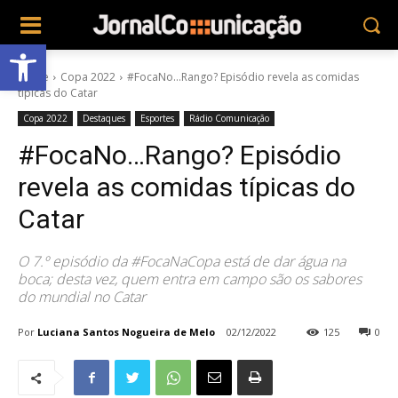
Abrir a barra de ferramentas
Home
Copa 2022
#FocaNo...Rango? Episódio revela as comidas
típicas do Catar
Copa 2022
Destaques
Esportes
Rádio Comunicação
#FocaNo…Rango? Episódio
revela as comidas típicas do
Catar
O 7.º episódio da #FocaNaCopa está de dar água na
boca; desta vez, quem entra em campo são os sabores
do mundial no Catar
Por
Luciana Santos Nogueira de Melo
02/12/2022
125
0