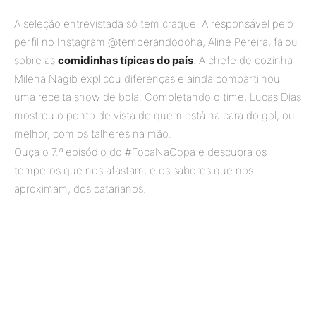
A seleção entrevistada só tem craque. A responsável pelo
perfil no Instagram @temperandodoha, Aline Pereira, falou
sobre as
comidinhas típicas do país
. A chefe de cozinha
Milena Nagib explicou diferenças e ainda compartilhou
uma receita show de bola. Completando o time, Lucas Dias
mostrou o ponto de vista de quem está na cara do gol, ou
melhor, com os talheres na mão.
Ouça o 7.
º
episódio do #FocaNaCopa e descubra os
temperos que nos afastam, e os sabores que nos
aproximam, dos catarianos.