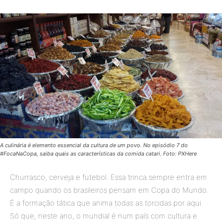
A culinária é elemento essencial da cultura de um povo. No episódio 7 do
#FocaNaCopa, saiba quais as características da comida catari. Foto: PXHere
Churrasco, cerveja e futebol. Essa trinca sempre entra em
campo quando os brasileiros pensam em Copa do Mundo.
É a formação tática que anima todas as torcidas por aqui.
Só que, neste ano, o mundial é num país com cultura e