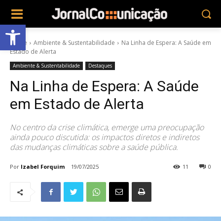
Abrir a barra de ferramentas
Home
Ambiente & Sustentabilidade
Na Linha de Espera: A Saúde em
Estado de Alerta
Ambiente & Sustentabilidade
Destaques
Na Linha de Espera: A Saúde
em Estado de Alerta
No centro da crise climática, emerge uma preocupação
ainda pouco discutida: os impactos diretos e indiretos
das mudanças climáticas sobre a saúde pública.
Por
Izabel Forquim
19/07/2025
11
0