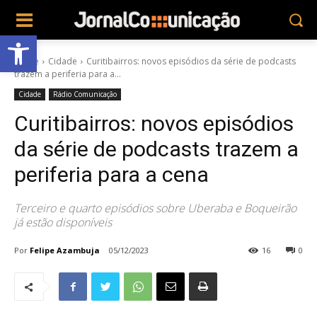
Abrir a barra de ferramentas
Home
Cidade
Curitibairros: novos episódios da série de podcasts
trazem a periferia para a...
Cidade
Rádio Comunicação
Curitibairros: novos episódios
da série de podcasts trazem a
periferia para a cena
Terceiro e quarto episódios sobre Uberaba e Boqueirão
já estão disponíveis
Por
Felipe Azambuja
05/12/2023
16
0