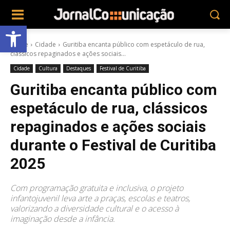
Abrir a barra de ferramentas
Home
Cidade
Guritiba encanta público com espetáculo de rua,
clássicos repaginados e ações sociais...
Cidade
Cultura
Destaques
Festival de Curitiba
Guritiba encanta público com
espetáculo de rua, clássicos
repaginados e ações sociais
durante o Festival de Curitiba
2025
Com programação gratuita e inclusiva, o projeto
infantojuvenil leva arte a praças, escolas e teatros,
valorizando a diversidade cultural e o acesso à
imaginação desde a infância.