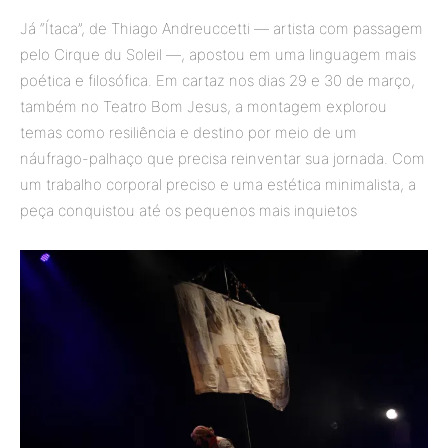
Já “Ítaca”, de Thiago Andreuccetti — artista com passagem
pelo Cirque du Soleil —, apostou em uma linguagem mais
poética e filosófica. Em cartaz nos dias 29 e 30 de março,
também no Teatro Bom Jesus, a montagem explorou
temas como resiliência e destino por meio de um
náufrago-palhaço que precisa reinventar sua jornada. Com
um trabalho corporal preciso e uma estética minimalista, a
peça conquistou até os pequenos mais inquietos