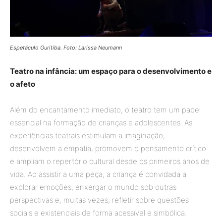
Espetáculo Guritiba. Foto: Larissa Neumann
Teatro na infância: um espaço para o desenvolvimento e
o afeto
Além do encantamento imediato, o teatro tem um papel
essencial na formação de crianças e adolescentes. As
experiências teatrais estimulam a imaginação,
desenvolvem a empatia, promovem o pensamento crítico
e ampliam o repertório cultural desde os primeiros anos de
vida. Ao assistir a uma peça, a criança é convidada a
explorar emoções, enxergar o mundo sob outras
perspectivas e, muitas vezes, refletir sobre questões
sociais e existenciais de forma acessível e simbólica.