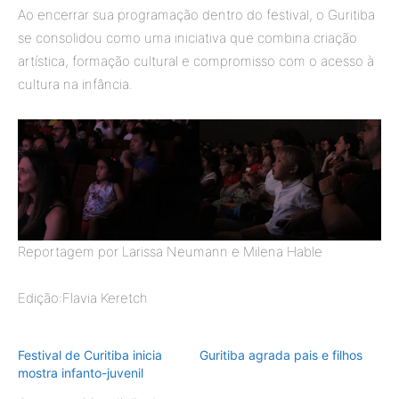
Ao encerrar sua programação dentro do festival, o Guritiba
se consolidou como uma iniciativa que combina criação
artística, formação cultural e compromisso com o acesso à
cultura na infância.
Reportagem por Larissa Neumann e Milena Hable
Edição:Flavia Keretch
Festival de Curitiba inicia
Guritiba agrada pais e filhos
mostra infanto-juvenil