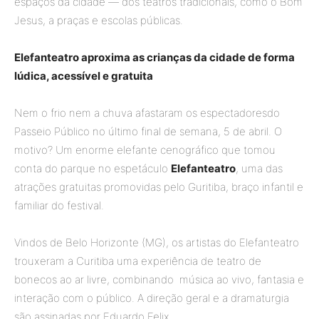
espaços da cidade — dos teatros tradicionais, como o Bom
Jesus, a praças e escolas públicas.
Elefanteatro aproxima as crianças da cidade de forma
lúdica, acessível e gratuita
Nem o frio nem a chuva afastaram os espectadoresdo
Passeio Público no último final de semana, 5 de abril. O
motivo? Um enorme elefante cenográfico que tomou
conta do parque no espetáculo
Elefanteatro
, uma das
atrações gratuitas promovidas pelo Guritiba, braço infantil e
familiar do festival.
Vindos de Belo Horizonte (MG), os artistas do Elefanteatro
trouxeram a Curitiba uma experiência de teatro de
bonecos ao ar livre, combinando música ao vivo, fantasia e
interação com o público. A direção geral e a dramaturgia
são assinadas por Eduardo Felix.