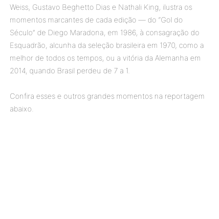
Weiss, Gustavo Beghetto Dias e Nathali King, ilustra os
momentos marcantes de cada edição — do “Gol do
Século” de Diego Maradona, em 1986, à consagração do
Esquadrão, alcunha da seleção brasileira em 1970, como a
melhor de todos os tempos, ou a vitória da Alemanha em
2014, quando Brasil perdeu de 7 a 1.
Confira esses e outros grandes momentos na reportagem
abaixo.