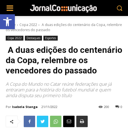
Abrir a barra de ferramentas
Home
Copa 2022
A duas edições do centenário da Copa, relembre
os vencedores do passado
Copa 2022
Destaques
Esportes
A duas edições do centenário
da Copa, relembre os
vencedores do passado
A Copa do Mundo no Catar reúne federações que já
entraram para a história do futebol mundial e quem
ainda disputa seu primeiro título
Por
Isabela Stanga
21/11/2022
200
0