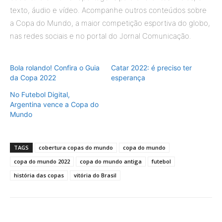
texto, áudio e vídeo. Acompanhe outros conteúdos sobre
a Copa do Mundo, a maior competição esportiva do globo,
nas redes sociais e no portal do Jornal Comunicação.
Bola rolando! Confira o Guia
Catar 2022: é preciso ter
da Copa 2022
esperança
No Futebol Digital,
Argentina vence a Copa do
Mundo
TAGS
cobertura copas do mundo
copa do mundo
copa do mundo 2022
copa do mundo antiga
futebol
história das copas
vitória do Brasil