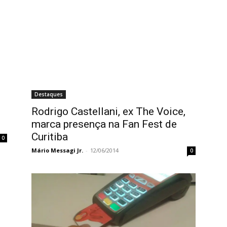
Destaques
Rodrigo Castellani, ex The Voice,
marca presença na Fan Fest de
Curitiba
0
Mário Messagi Jr.
-
12/06/2014
0