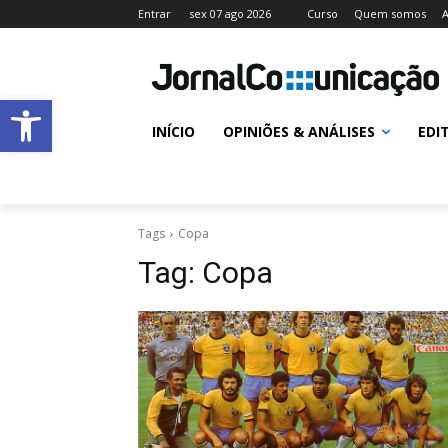
Entrar
sex 07 ago 2026
Curso
Quem somos
A
Abrir a barra de ferramentas
INÍCIO
OPINIÕES & ANÁLISES
EDI
Tags
Copa
Tag:
Copa