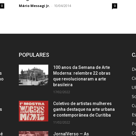
Mário Messagi Jr.
-
10/04/2014
0
0
POPULARES
C
100 anos da Semana de Arte
D
s
Moderna: relembre 22 obras
C
no
que revolucionaram a arte
brasileira
U
17/02/2022
S
Coletivo de artistas mulheres
Cu
is
ganha destaque na arte urbana
E
e contemporânea de Curitiba
11/02/2022
Po
C
 é
JornalVerso — As