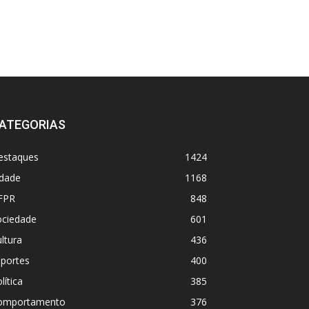
ATEGORIAS
estaques
1424
idade
1168
FPR
848
ociedade
601
ltura
436
sportes
400
lítica
385
omportamento
376