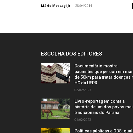
Mário Messagi Jr.
-
28/04/2014
ESCOLHA DOS EDITORES
Documentário mostra
pacientes que percorrem mai
de 50km para tratar doenças 
HC da UFPR
02/02/2023
Livro-reportagem conta a
história de um dos povos ma
tradicionais do Paraná
01/02/2023
Políticas públicas e ODS: qual