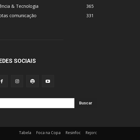
ência & Tecnologia
365
otas comunicação
331
EDES SOCIAIS
Buscar
Tabela
Foca na Copa
Resinfoc
Rejorc