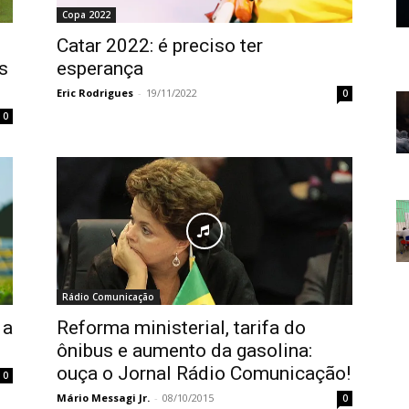
Copa 2022
Catar 2022: é preciso ter
s
esperança
Eric Rodrigues
-
19/11/2022
0
0
Rádio Comunicação
 a
Reforma ministerial, tarifa do
ônibus e aumento da gasolina:
ouça o Jornal Rádio Comunicação!
0
Mário Messagi Jr.
-
08/10/2015
0