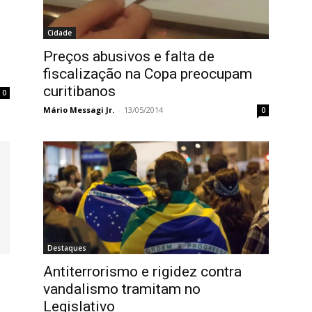
Cidade
Preços abusivos e falta de
fiscalização na Copa preocupam
curitibanos
0
Mário Messagi Jr.
-
13/05/2014
0
Destaques
Antiterrorismo e rigidez contra
vandalismo tramitam no
Legislativo