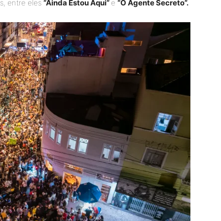
os, entre eles
“Ainda Estou Aqui”
e
“O Agente Secreto”.