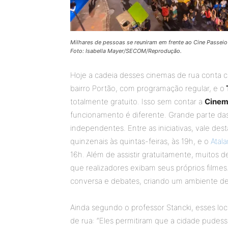
Milhares de pessoas se reuniram em frente ao Cine Passei
Foto: Isabella Mayer/SECOM/Reprodução.
Hoje a cadeia desses cinemas de rua conta 
bairro Portão, com programação regular, e o
totalmente gratuito. Isso sem contar a
Cinem
funcionamento é diferente. Grande parte da
independentes. Entre as iniciativas, vale des
quinzenais às quintas-feiras, às 19h, e o
Atal
16h. Além de assistir gratuitamente, muitos
que realizadores exibam seus próprios film
conversa e debates, criando um ambiente de 
Ainda segundo o professor Stancki, esses lo
de rua: “Eles permitiram que a cidade pudes