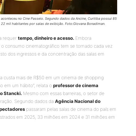
 aconteceu no Cine Passeio. Segundo dados da Ancine, Curitiba possui 85
 22 mil habitantes por salas de exibição. Foto:Giovana Bonadiman.
da requer
tempo, dinheiro e acesso.
Embora
a, o consumo cinematográfico tem se tornado cada vez
custo dos ingressos e da concentração das salas em
ema custa mais de R$50 em um cinema de shopping
so em um hábito”, relata o
professor de cinema
o Stancki.
Mesmo com essas barreiras, o setor de
uperação. Segundo dados da
Agência Nacional do
spectadores
passaram pelas salas de cinema do país em
istrados em 2025, 33 milhões em 2024 e 31 milhões em