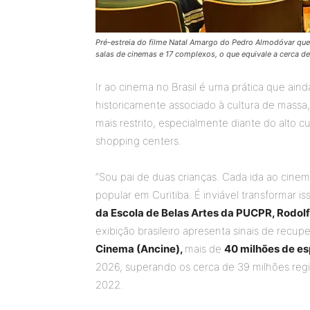
Pré-estreia do filme Natal Amargo do Pedro Almodóvar que
salas de cinemas e 17 complexos, o que equivale a cerca de
Ir ao cinema no Brasil é uma prática que ain
historicamente associado à cultura de mass
mais restrito, especialmente diante do alto 
shopping centers.
“Sou pai de duas crianças. Cada ida ao cin
popular em Curitiba. É inviável transformar is
da Escola de Belas Artes da PUCPR, Rodolf
exibição brasileiro apresenta sinais de rec
Cinema (Ancine),
mais de
40 milhões de e
2026, superando os cerca de 39 milhões reg
2022.