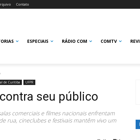
rquivo
Contato
TORIAS
ESPECIAIS
RÁDIO COM
COMTV
REV
o
val de Curitiba
UFPR
contra seu público
las comerciais e filmes nacionais enfrentam
 de rua, cineclubes e festivais mantêm vivo um