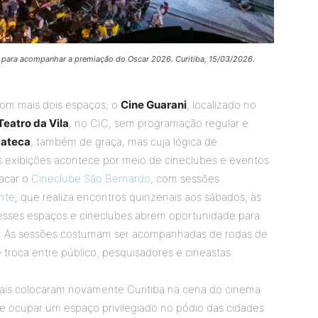
o para acompanhar a premiação do Oscar 2026. Curitiba, 15/03/2026.
com mais dois espaços, o
Cine Guarani
, localizado no
Teatro da Vila
, no CIC, sem programação regular e
ateca
, também de graça, mas cuja lógica de
s exibições acontece por meio de cineclubes e eventos
tacar o
Cineclube São Bernardo
, com sessões
ante
, que realiza encontros quinzenais aos sábados, às
 desses espaços e cineclubes abrem oportunidade para
es. As sessões costumam ser acompanhadas de rodas de
troca entre público, pesquisadores e cineastas.
cais colocaram novamente Curitiba na cena do cinema
se ocupar um espaço privilegiado no pódio das cidades