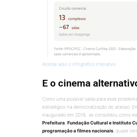
Acesse aqui o infográfico interativo.
E o cinema alternativ
Como uma possível saída para esse problema
estratégico na democratização do acesso. Em
inaugurado em 2019, se consolidou como ex
Prefeitura
,
Fundação Cultural e Instituto Cu
programação a filmes nacionais
, quase ci