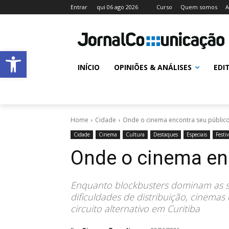
Entrar
qui 06 ago 2026
Curso
Quem somos
A
Abrir a barra de ferramentas
INÍCIO
OPINIÕES & ANÁLISES
EDI
Home
Cidade
Onde o cinema encontra seu públic
Cidade
Cinema
Cultura
Destaques
Especiais
Festi
Onde o cinema en
Enquanto blockbusters dominam as sa
dificuldades de distribuição, cinemas
circuito alternativo em Curitiba