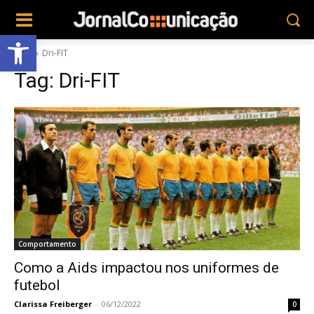
Abrir a barra de ferramentas
Tags
Dri-FIT
Tag:
Dri-FIT
Comportamento
Como a Aids impactou nos uniformes de
futebol
Clarissa Freiberger
-
06/12/2022
0