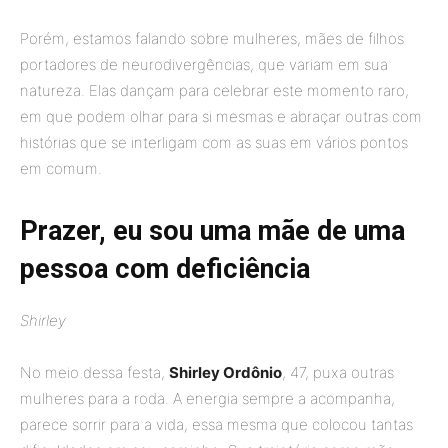
Porém, estamos falando sobre mulheres, mães de filhos
portadores de neurodivergências, que variam em sua
natureza. Elas dançam para celebrar este momento raro,
em que podem olhar para si mesmas e abraçar outras com
histórias que se interligam com as suas em vários pontos
em comum.
Prazer, eu sou uma mãe de uma
pessoa com deficiência
Shirley
No meio dessa festa,
Shirley Ordônio
, 47, puxa outras
mulheres para a roda. A energia sempre a acompanha,
parece sorrir para a vida, essa mesma que colocou tantas