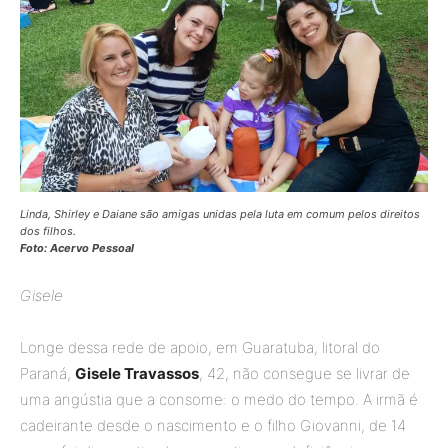
Linda, Shirley e Daiane são amigas unidas pela luta em comum pelos direitos
dos filhos.
Foto: Acervo Pessoal
Gisele
Longe dessa rede de apoio, em Guaratuba, litoral do
Paraná,
Gisele Travassos
, 42, não consegue se livrar de
uma angústia que a consome: o medo do tempo. A irmã é
cadeirante desde o nascimento e o filho Giovanni, de 14