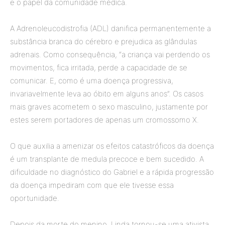
e o papel da comunidade médica.
A Adrenoleucodistrofia (ADL) danifica permanentemente a
substância branca do cérebro e prejudica as glândulas
adrenais. Como consequência, “a criança vai perdendo os
movimentos, fica irritada, perde a capacidade de se
comunicar. E, como é uma doença progressiva,
invariavelmente leva ao óbito em alguns anos”. Os casos
mais graves acometem o sexo masculino, justamente por
estes serem portadores de apenas um cromossomo X.
O que auxilia a amenizar os efeitos catastróficos da doença
é um transplante de medula precoce e bem sucedido. A
dificuldade no diagnóstico do Gabriel e a rápida progressão
da doença impediram com que ele tivesse essa
oportunidade.
Depois da morte do menino, Linda tornou-se uma ativista