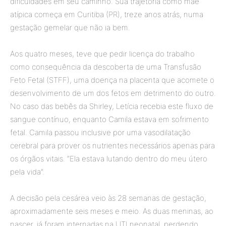
dificuldades em seu caminho. Sua trajetória como mãe
atípica começa em Curitiba (PR), treze anos atrás, numa
gestação gemelar que não ia bem.
Aos quatro meses, teve que pedir licença do trabalho
como consequência da descoberta de uma Transfusão
Feto Fetal (STFF), uma doença na placenta que acomete o
desenvolvimento de um dos fetos em detrimento do outro.
No caso das bebês da Shirley, Letícia recebia este fluxo de
sangue contínuo, enquanto Camila estava em sofrimento
fetal. Camila passou inclusive por uma vasodilatação
cerebral para prover os nutrientes necessários apenas para
os órgãos vitais. “Ela estava lutando dentro do meu útero
pela vida”.
A decisão pela cesárea veio às 28 semanas de gestação,
aproximadamente seis meses e meio. As duas meninas, ao
nascer, já foram internadas na UTI neonatal, perdendo