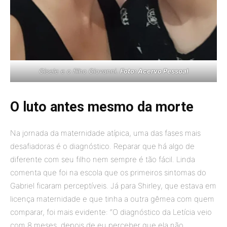
Gisele e o filho Giovanni.
Foto: Acervo Pessoal
O luto antes mesmo da morte
Na jornada da maternidade atípica, uma das fases mais
desafiadoras é o diagnóstico. Reparar que há algo de
diferente com seu filho nem sempre é tão fácil. Linda
comenta que foi na escola que os primeiros sintomas do
Gabriel ficaram perceptíveis. Já para Shirley, que estava em
licença maternidade e que tinha a outra gêmea com quem
comparar, foi mais evidente: “O diagnóstico da Letícia veio
com 8 meses, depois de eu perceber que ela não