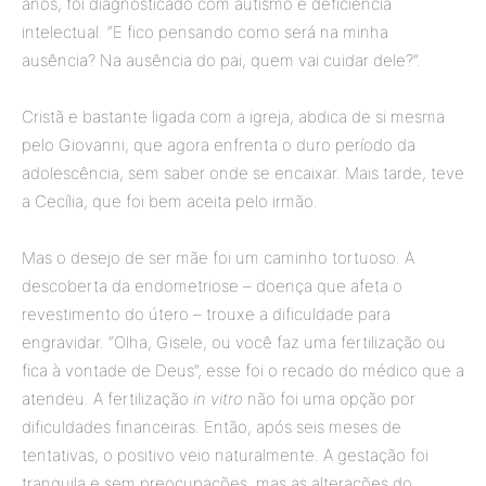
anos, foi diagnosticado com autismo e deficiência
intelectual. “E fico pensando como será na minha
ausência? Na ausência do pai, quem vai cuidar dele?”.
Cristã e bastante ligada com a igreja, abdica de si mesma
pelo Giovanni, que agora enfrenta o duro período da
adolescência, sem saber onde se encaixar. Mais tarde, teve
a Cecília, que foi bem aceita pelo irmão.
Mas o desejo de ser mãe foi um caminho tortuoso. A
descoberta da endometriose – doença que afeta o
revestimento do útero – trouxe a dificuldade para
engravidar. “Olha, Gisele, ou você faz uma fertilização ou
fica à vontade de Deus”, esse foi o recado do médico que a
atendeu. A fertilização
in vitro
não foi uma opção por
dificuldades financeiras. Então, após seis meses de
tentativas, o positivo veio naturalmente. A gestação foi
tranquila e sem preocupações, mas as alterações do