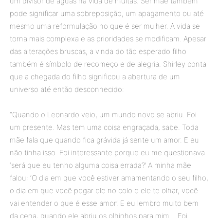
um divisor de águas na vida de muitas. Ser mãe também
pode significar uma sobreposição, um apagamento ou até
mesmo uma reformulação no que é ser mulher. A vida se
torna mais complexa e as prioridades se modificam. Apesar
das alterações bruscas, a vinda do tão esperado filho
também é símbolo de recomeço e de alegria. Shirley conta
que a chegada do filho significou a abertura de um
universo até então desconhecido:
“Quando o Leonardo veio, um mundo novo se abriu. Foi
um presente. Mas tem uma coisa engraçada, sabe. Toda
mãe fala que quando fica grávida já sente um amor. E eu
não tinha isso. Foi interessante porque eu me questionava
‘será que eu tenho alguma coisa errada?’ A minha mãe
falou: ‘O dia em que você estiver amamentando o seu filho,
o dia em que você pegar ele no colo e ele te olhar, você
vai entender o que é esse amor’. E eu lembro muito bem
da cena, quando ele abriu os olhinhos para mim… Foi