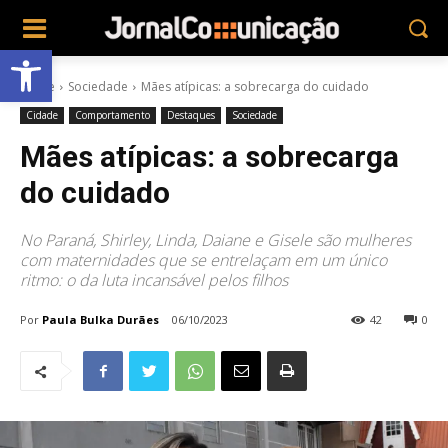
Abrir a barra de ferramentas
Home
Sociedade
Mães atípicas: a sobrecarga do cuidado
Cidade
Comportamento
Destaques
Sociedade
Mães atípicas: a sobrecarga
do cuidado
No Paraná, Shirley, Linda, Daiane e Gisele são mulheres
com maternidades que se entrelaçam em um único
ritmo: o da luta incansável pelos filhos
Por
Paula Bulka Durães
06/10/2023
42
0