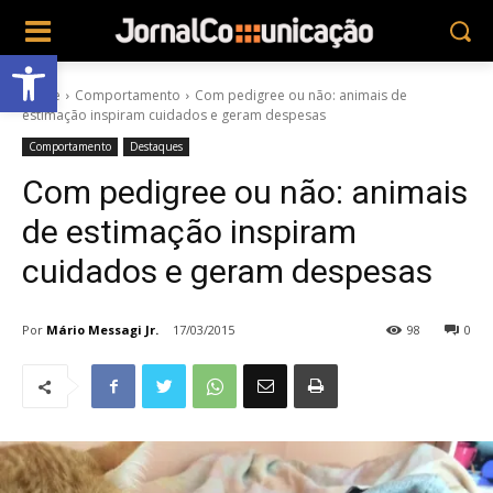
Abrir a barra de ferramentas
Home
Comportamento
Com pedigree ou não: animais de
estimação inspiram cuidados e geram despesas
Comportamento
Destaques
Com pedigree ou não: animais
de estimação inspiram
cuidados e geram despesas
Por
Mário Messagi Jr.
17/03/2015
98
0