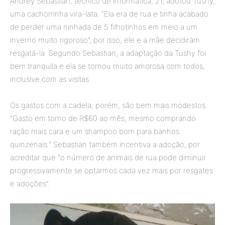
Andrey Sebastian, técnico de informática, 21, adotou Tushy,
uma cachorrinha vira-lata. “Ela era de rua e tinha acabado
de perder uma ninhada de 5 filhotinhos em meio a um
inverno muito rigoroso”, por isso, ele e a mãe decidiram
resgatá-la. Segundo
Sebastian,
a adaptação da Tushy foi
bem tranquila e ela se tornou muito amorosa com todos,
inclusive com as visitas.
Os gastos com
a cadela
, porém, são bem mais modestos.
“Gasto em torno de R$60 ao mês, mesmo comprando
ração mais cara e um shampoo bom para banhos
quinzenais.”
Sebastian
também incentiva a adoção, por
acreditar que “o número de animais de rua pode diminuir
progressivamente se optarmos cada vez mais por resgates
e adoções”.