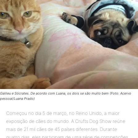
Galileu e Sócrates. De acordo com Luana, os dois se são muito bem (Foto: Acervo
pessoal/Luana Prado)
Começou no dia 5 de março, no Reino Unido, a maior
exposição de cães do mundo. A
Crufts Dog Show
reúne
mais de 21 mil cães de 45 países diferentes. Durante
quatro dias, eles participam de uma série de competições