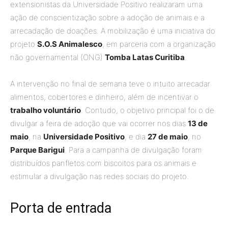
extensionistas da Universidade Positivo realizaram uma
ação de conscientização sobre a adoção de animais e a
arrecadação de doações. A mobilização é uma iniciativa do
projeto
S.O.S Animalesco
, em parceria com a organização
não governamental (ONG)
Tomba Latas Curitiba
.
A intervenção no final de semana teve o intuito arrecadar
alimentos, cobertores e dinheiro, além de incentivar o
trabalho voluntário
. Contudo, o objetivo principal foi o de
divulgar a feira de adoção que vai ocorrer nos dias
13 de
maio
, na
Universidade Positivo
, e dia
27 de maio
, no
Parque Barigui
. Para a campanha de divulgação foram
distribuídos panfletos com biscoitos para os animais e
estimular a divulgação nas redes sociais do projeto.
Porta de entrada