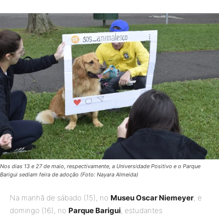
Nos dias 13 e 27 de maio, respectivamente, a Universidade Positivo e o Parque
Barigui sediam feira de adoção (Foto: Nayara Almeida)
Na manhã de sábado (15), no
Museu Oscar Niemeyer
, e
domingo (16), no
Parque Barigui
, estudantes