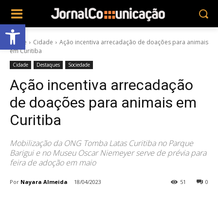
Abrir a barra de ferramentas
Home
Cidade
Ação incentiva arrecadação de doações para animais
em Curitiba
Cidade
Destaques
Sociedade
Ação incentiva arrecadação
de doações para animais em
Curitiba
Mobilização da ONG Tomba Latas Curitiba no Parque
Barigui e no Museu Oscar Niemeyer serve de prévia para
feira de adoção em maio
Por
Nayara Almeida
18/04/2023
51
0