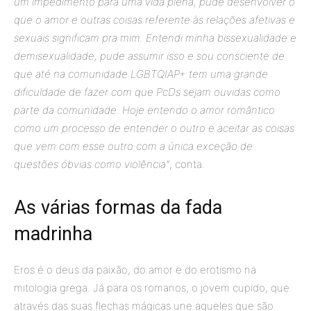
um impedimento para uma vida plena, pude desenvolver o
que o amor e outras coisas referente às relações afetivas e
sexuais significam pra mim. Entendi minha bissexualidade e
demisexualidade, pude assumir isso e sou consciente de
que até na comunidade LGBTQIAP+ tem uma grande
dificuldade de fazer com que PcDs sejam ouvidas como
parte da comunidade. Hoje entendo o amor romântico
como um processo de entender o outro e aceitar as coisas
que vem com esse outro com a única exceção de
questões óbvias como violência”
, conta.
As várias formas da fada
madrinha
Eros é o deus da paixão, do amor e do erotismo na
mitologia grega. Já para os romanos, o jovem cupido, que
através das suas flechas mágicas une aqueles que são