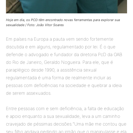
Hoje em dia, os PCD têm encontrado novas ferramentas para explorar sua
sexualidade / Foto: João Vitor Soares
Em países na Europa a pauta vem sendo fortemente
discutida e em alguns, regulamentado por lei. É o que
defende o advogado e fundador da diretoria PcD da OAB
do Rio de Janeiro, Geraldo Nogueira. Para ele, que é
paraplégico desde 1990, a assistência sexual
regulamentada é uma forma de realmente incluir as
pessoas com deficiências na sociedade e quebrar a ideia
de serem assexuados.
Entre pessoas com e sem deficiência, a falta de educação
e apoio enquanto a sua sexualidade, leva a um caminho
cravejado de péssimas decisões.“Uma mãe me contou que
seu filho andava pedindo ao irmão que o manipulasse e ela