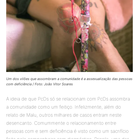
Um dos vilões que assombram a comunidade é a assexualização das pessoas
com deficiência / Foto: João Vitor Soares
A ideia de que PcDs só se relacionam com PcDs assombra
a comunidade como um feitiço. Infelizmente, além do
relato de Malu, outros milhares de casos entram neste
desencanto. Comummente o relacionamento entre
pessoas com e sem deficiência é visto como um sacrifício