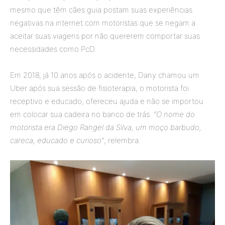
mesmo que têm cães guia postam suas experiências
negativas na internet com motoristas que se negam a
aceitar suas viagens por não quererem comportar suas
necessidades como PcD.
Em 2018, já 10 anos após o acidente, Dany chamou um
Uber após sua sessão de fisioterapia, o motorista foi
receptivo e educado, ofereceu ajuda e não se importou
em colocar sua cadeira no banco de trás.
“O nome do
motorista era Diego Rangel da Silva, um moço barbudo,
careca, educado e curioso”
, relembra.