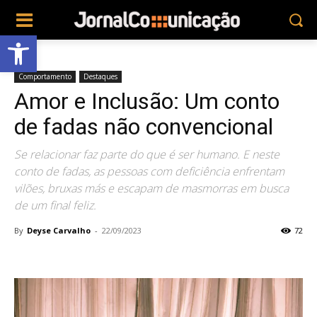
Abrir a barra de ferramentas
Comportamento
Destaques
Amor e Inclusão: Um conto
de fadas não convencional
Se relacionar faz parte do que é ser humano. E neste
conto de fadas, as pessoas com deficiência enfrentam
vilões, bruxas más e escapam de masmorras em busca
de um final feliz.
By
Deyse Carvalho
-
22/09/2023
72