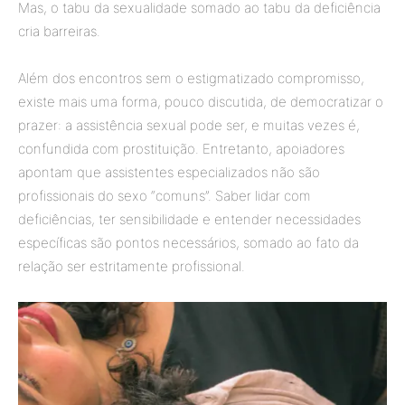
Mas, o tabu da sexualidade somado ao tabu da deficiência
cria barreiras.
Além dos encontros sem o estigmatizado compromisso,
existe mais uma forma, pouco discutida, de democratizar o
prazer: a assistência sexual pode ser, e muitas vezes é,
confundida com prostituição. Entretanto, apoiadores
apontam que assistentes especializados não são
profissionais do sexo “comuns”. Saber lidar com
deficiências, ter sensibilidade e entender necessidades
específicas são pontos necessários, somado ao fato da
relação ser estritamente profissional.