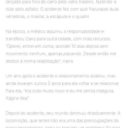
lançado para fora do carro pelo vidro traseiro, fazendo-a
rolar pelo asfalto. O acidente fez com que fraturasse duas
vértebras, o maxilar, a escápula e o quadril.
Na época, o médico assumiu a responsabilidade e
transferiu Dany para outra cidade, com mais recursos.
“Operei, entrei em coma, acordei 10 dias depois sem
movimento nenhum, apenas piscando. Desde então me
dedico à minha reabilitação”
, narra.
Um ano após o acidente o relacionamento acabou, mas
ainda levaram outros 2 anos para ela voltar a se relacionar.
Para ela,
“era tudo muito novo e eu me sentia insegura,
frágil e feia”.
Depois do acidente, seu mundo diminuiu drasticamente. A
locomoção, que antes não era uma das preocupações da
nossa protagonista, tinha se tornado um problema.
“Nunca