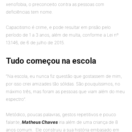
xenofobia, o preconceito contra as pessoas com
deficiências tem nome.
Capacitismo é crime, e pode resultar em prisão pelo
período de 1 a 3 anos, além de multa, conforme a Lei nº
13.146, de 6 de julho de 2015.
Tudo começou na escola
“Na escola, eu nunca fiz questão que gostassem de mim,
por isso criei amizades tão sólidas. São pouquíssimos, no
máximo três, mas foram as pessoas que viam além do meu
espectro”.
Metódico, poucas palavras, gestos repetitivos e pouco
falante,
Matheus Chaves
iria além de uma criança de 8
anos comum. Ele construiu a sua história embasado em