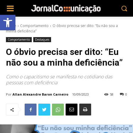
Abrir a barra de ferramentas
Home
Comportamento
O óbvio precisa ser dito: “Eu não sou a
minha deficiência”
Comportamento
Destaques
O óbvio precisa ser dito: “Eu
não sou a minha deficiência”
Como o capacitismo se manifesta no cotidiano das
pessoas com deficiência
Por
Allan Alexandre Baron Carneiro
10/09/2023
58
0