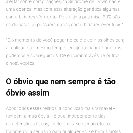
alertar sobre complicações: “a Síndrome de Down não é
uma doença, mas com essa alteração genética algumas
comorbidades vêm junto. Pela última pesquisa, 60% são
cardiopatas ou possuem outras comorbidades eventuais.”
“É o momento de você pegar no colo e abrir os olhos para
a realidade ao mesmo tempo. De ajudar naquilo que nós
podemos e conseguimos. De encarar através de outros
olhos”, explica.
O óbvio que nem sempre é tão
óbvio assim
Após todos esses relatos, a conclusão mais razoável –
também a mais óbvia – é que, independente das
características físicas, intelectuais, sensoriais etc., o
tratamento a ser dado para qualquer PcD é bem simples: