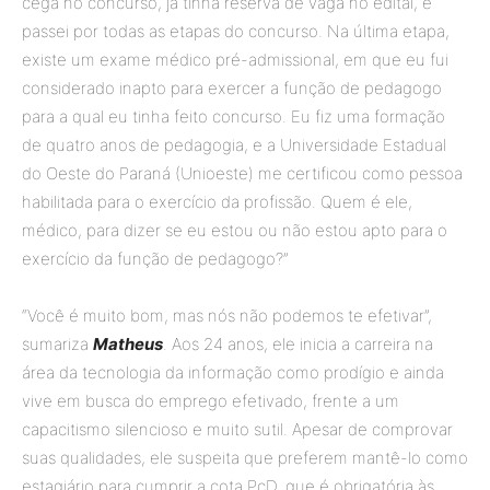
cega no concurso, já tinha reserva de vaga no edital, e
passei por todas as etapas do concurso. Na última etapa,
existe um exame médico pré-admissional, em que eu fui
considerado inapto para exercer a função de pedagogo
para a qual eu tinha feito concurso. Eu fiz uma formação
de quatro anos de pedagogia, e a Universidade Estadual
do Oeste do Paraná (Unioeste) me certificou como pessoa
habilitada para o exercício da profissão. Quem é ele,
médico, para dizer se eu estou ou não estou apto para o
exercício da função de pedagogo?”
“Você é muito bom, mas nós não podemos te efetivar”,
sumariza
Matheus
. Aos 24 anos, ele inicia a carreira na
área da tecnologia da informação como prodígio e ainda
vive em busca do emprego efetivado, frente a um
capacitismo silencioso e muito sutil. Apesar de comprovar
suas qualidades, ele suspeita que preferem mantê-lo como
estagiário para cumprir a cota PcD, que é obrigatória às