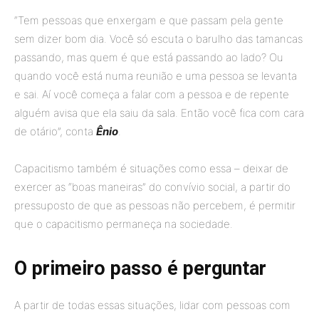
“Tem pessoas que enxergam e que passam pela gente
sem dizer bom dia. Você só escuta o barulho das tamancas
passando, mas quem é que está passando ao lado? Ou
quando você está numa reunião e uma pessoa se levanta
e sai. Aí você começa a falar com a pessoa e de repente
alguém avisa que ela saiu da sala. Então você fica com cara
de otário”, conta
Ênio
.
Capacitismo também é situações como essa – deixar de
exercer as “boas maneiras” do convívio social, a partir do
pressuposto de que as pessoas não percebem, é permitir
que o capacitismo permaneça na sociedade.
O primeiro passo é perguntar
A partir de todas essas situações, lidar com pessoas com