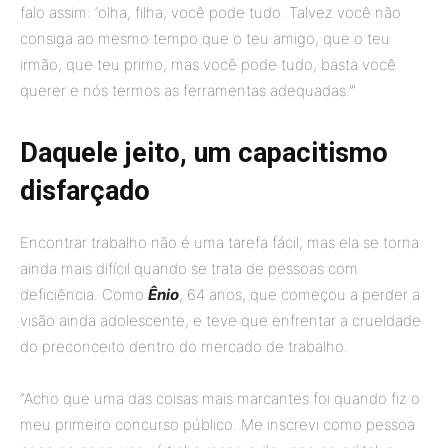
falo assim: ‘olha, filha, você pode tudo. Talvez você não
consiga ao mesmo tempo que o teu amigo, que o teu
irmão, que teu primo, mas você pode tudo, basta você
querer e nós termos as ferramentas adequadas.’”
Daquele jeito, um capacitismo
disfarçado
Encontrar trabalho não é uma tarefa fácil, mas ela se torna
ainda mais difícil quando se trata de pessoas com
deficiência. Como
Ênio
, 64 anos, que começou a perder a
visão ainda adolescente, e teve que enfrentar a crueldade
do preconceito dentro do mercado de trabalho.
“Acho que uma das coisas mais marcantes foi quando fiz o
meu primeiro concurso público. Me inscrevi como pessoa