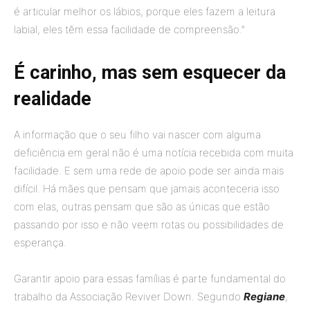
é articular melhor os lábios, porque eles fazem a leitura
labial, eles têm essa facilidade de compreensão.”
É carinho, mas sem esquecer da
realidade
A informação que o seu filho vai nascer com alguma
deficiência em geral não é uma notícia recebida com muita
facilidade. E sem uma rede de apoio pode ser ainda mais
difícil. Há mães que pensam que jamais aconteceria isso
com elas, outras pensam que são as únicas que estão
passando por isso e não veem rotas ou possibilidades de
esperança.
Garantir apoio para essas famílias é parte fundamental do
trabalho da Associação Reviver Down. Segundo
Regiane
,