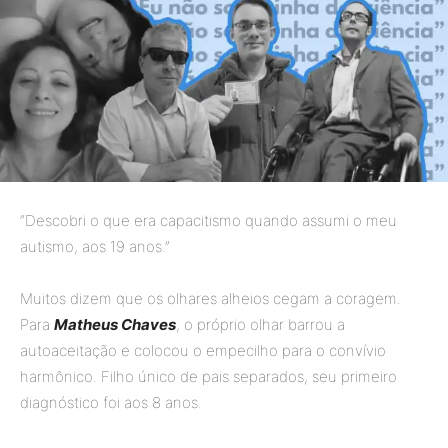
“Descobri o que era capacitismo quando assumi o meu
autismo, aos 19 anos.”
Muitos dizem que os olhares alheios cegam a coragem.
Para
Matheus Chaves
, o próprio olhar barrou a
autoaceitação e colocou o empecilho para o convívio
harmônico. Filho único de pais separados, seu primeiro
diagnóstico foi aos 8 anos.