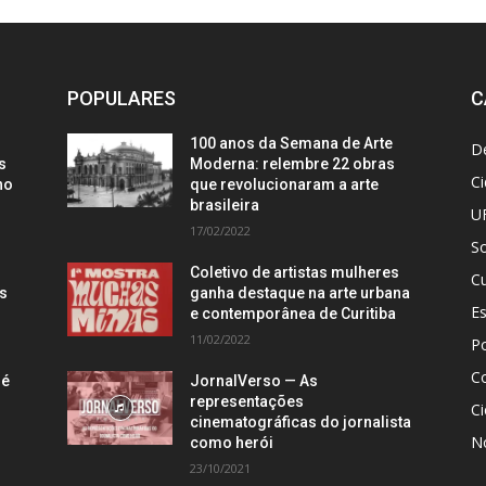
POPULARES
C
100 anos da Semana de Arte
D
s
Moderna: relembre 22 obras
C
no
que revolucionaram a arte
brasileira
U
17/02/2022
S
Coletivo de artistas mulheres
Cu
is
ganha destaque na arte urbana
E
e contemporânea de Curitiba
11/02/2022
Po
C
 é
JornalVerso — As
representações
Ci
cinematográficas do jornalista
N
como herói
23/10/2021