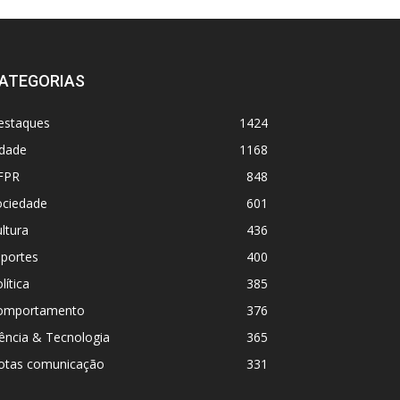
ATEGORIAS
estaques
1424
idade
1168
FPR
848
ociedade
601
ltura
436
sportes
400
lítica
385
omportamento
376
ência & Tecnologia
365
otas comunicação
331