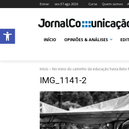
Entrar
sex 07 ago 2026
Curso
Quem somos
A
Abrir a barra de ferramentas
INÍCIO
OPINIÕES & ANÁLISES
EDI
Início
No meio do caminho da educação havia Beto 
IMG_1141-2