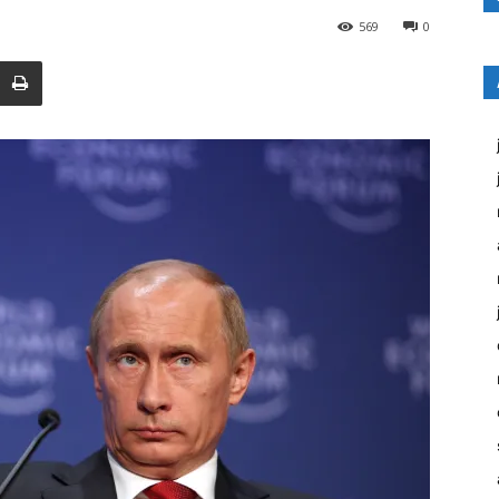
569
0