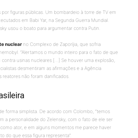
por figuras públicas. Um bombardeio à torre de TV em
executados em Babi Yar, na Segunda Guerra Mundial.
nsky usou o boato para argumentar contra Putin.
te nuclear
no Complexo de Zaporíjia, que sofria
hernobyl. “Alertamos o mundo inteiro para o fato de que
u contra usinas nucleares […] Se houver uma explosão,
ecialistas desmentiram as afirmações e a Agência
s reatores não foram danificados.
sileira
y de forma simplista. De acordo com Colombo, “temos
m a personalidade do Zelensky, com o fato de ele ser
o como ator, e em alguns momentos me parece haver
to do que essa figura representa”.