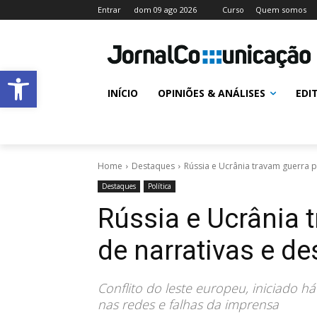
Entrar
dom 09 ago 2026
Curso
Quem somos
Abrir a barra de ferramentas
INÍCIO
OPINIÕES & ANÁLISES
EDI
Home
Destaques
Rússia e Ucrânia travam guerra p
Destaques
Política
Rússia e Ucrânia 
de narrativas e d
Conflito do leste europeu, iniciado h
nas redes e falhas da imprensa