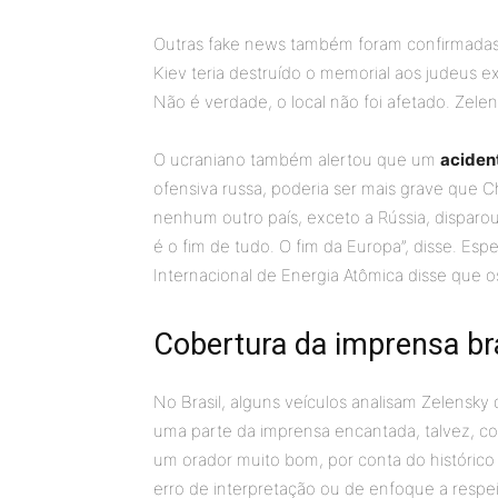
Outras fake news também foram confirmadas 
Kiev teria destruído o memorial aos judeus 
Não é verdade, o local não foi afetado. Zele
O ucraniano também alertou que um
aciden
ofensiva russa, poderia ser mais grave que C
nenhum outro país, exceto a Rússia, disparo
é o fim de tudo. O fim da Europa”, disse. Esp
Internacional de Energia Atômica disse que o
Cobertura da imprensa bra
No Brasil, alguns veículos analisam Zelensk
uma parte da imprensa encantada, talvez, co
um orador muito bom, por conta do históric
erro de interpretação ou de enfoque a respei