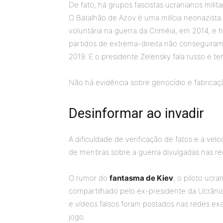
De fato, há grupos fascistas ucranianos mili
O Batalhão de Azov é uma milícia neonazista 
voluntária na guerra da Criméia, em 2014, e 
partidos de extrema-direita não conseguiram
2019. E o presidente Zelensky fala russo e te
Não há evidência sobre genocídio e fabricaç
Desinformar ao invadir
A dificuldade de verificação de fatos e a v
de mentiras sobre a guerra divulgadas nas re
O rumor do
fantasma de Kiev
, o piloto ucra
compartilhado pelo ex-presidente da Ucrâni
e vídeos falsos foram postados nas redes ex
jogo.