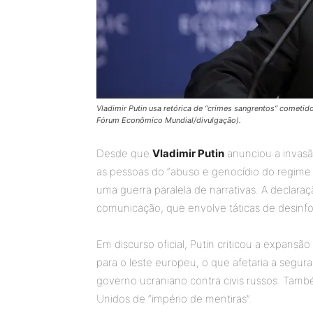
Vladimir Putin usa retórica de “crimes sangrentos” cometido
Fórum Econômico Mundial/divulgação).
Desde que
Vladimir Putin
anunciou a invasão
as pessoas do “abuso e genocídio do regime d
uma guerra paralela de narrativas. A declar
comunicação, que envolve táticas de desinfo
Em discurso oficial, Putin criticou a expansã
para o leste europeu, o que afetaria a segur
governo ucraniano contra civis russos. Tamb
Unidos de “império de mentiras”.