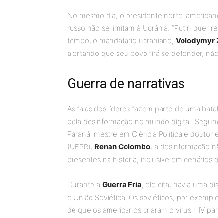
No mesmo dia, o presidente norte-american
russo não se limitam à Ucrânia. “Putin quer r
tempo, o mandatário ucraniano,
Volodymyr 
alertando que seu povo “irá se defender, não 
Guerra de narrativas
As falas dos líderes fazem parte de uma batal
pela desinformação no mundo digital. Segundo
Paraná, mestre em Ciência Política e douto
(UFPR),
Renan Colombo
, a desinformação 
presentes na história, inclusive em cenários d
Durante a
Guerra Fria
, ele cita, havia uma 
e União Soviética. Os soviéticos, por exemplo
de que os americanos criaram o vírus HIV pa