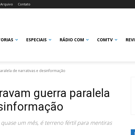
Arquivo
Contato
TORIAS
ESPECIAIS
RÁDIO COM
COMTV
REV
aralela de narrativas e desinformação
travam guerra paralela
esinformação
á quase um mês, é terreno fértil para mentiras