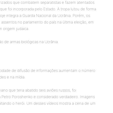
tarizados que combatem separatistas e fazem atentados.
que foi incorporada pelo Estado. A tropa lutou de forma
hoje integra a Guarda Nacional da Ucrânia. Porém, os
 assentos no parlamento do país na última eleição, em
m origem judaica.
ão de armas biológicas na Ucrânia.
elocidade de difusão de informações aumentam o número
des e na mídia.
niano que teria abatido seis aviões russos, foi
a Petro Poroshenko e considerado verdadeiro. Imagens
altando o herói. Um desses vídeos mostra a cena de um