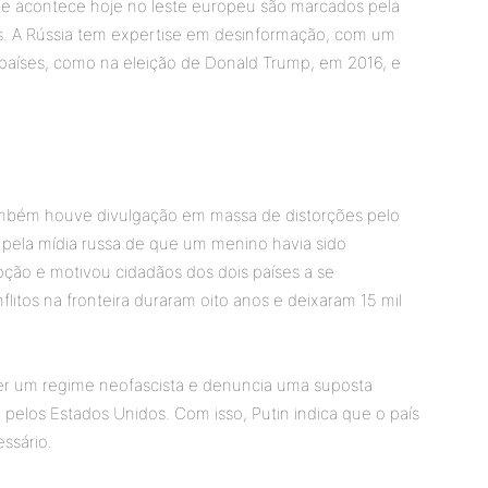
ue acontece hoje no leste europeu são marcados pela
as. A Rússia tem expertise em desinformação, com um
s países, como na eleição de Donald Trump, em 2016, e
ambém houve divulgação em massa de distorções pelo
a pela mídia russa de que um menino havia sido
oção e motivou cidadãos dos dois países a se
flitos na fronteira duraram oito anos e deixaram 15 mil
ser um regime neofascista e denuncia uma suposta
pelos Estados Unidos. Com isso, Putin indica que o país
ssário.