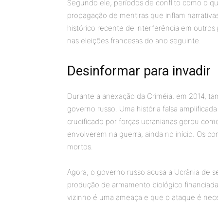
Segundo ele, períodos de conflito como o q
propagação de mentiras que inflam narrativ
histórico recente de interferência em outro
nas eleições francesas do ano seguinte.
Desinformar para invadir
Durante a anexação da Criméia, em 2014, t
governo russo. Uma história falsa amplificad
crucificado por forças ucranianas gerou com
envolverem na guerra, ainda no início. Os con
mortos.
Agora, o governo russo acusa a Ucrânia de 
produção de armamento biológico financiada 
vizinho é uma ameaça e que o ataque é nece