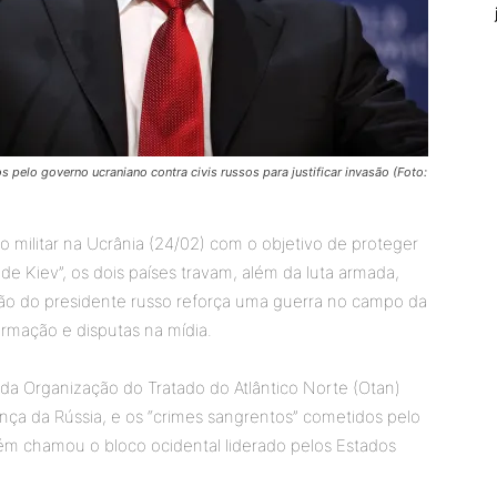
s pelo governo ucraniano contra civis russos para justificar invasão (Foto:
 militar na Ucrânia (24/02) com o objetivo de proteger
e Kiev”, os dois países travam, além da luta armada,
ação do presidente russo reforça uma guerra no campo da
rmação e disputas na mídia.
o da Organização do Tratado do Atlântico Norte (Otan)
ança da Rússia, e os “crimes sangrentos” cometidos pelo
ém chamou o bloco ocidental liderado pelos Estados