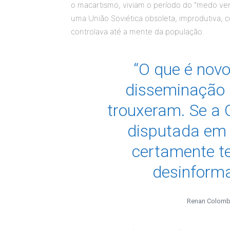
o macartismo, viviam o período do “medo ve
uma União Soviética obsoleta, improdutiva, 
controlava até a mente da população.
“O que é nov
disseminação 
trouxeram. Se a G
disputada em 
certamente t
desinforma
Renan Colombo