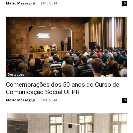
Mário Messagi Jr.
-
13/10/2014
0
Destaques
Comemorações dos 50 anos do Curso de
Comunicação Social UFPR
Mário Messagi Jr.
-
22/09/2014
0