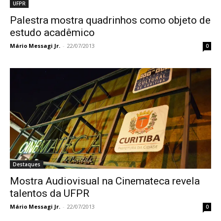
UFPR
Palestra mostra quadrinhos como objeto de
estudo acadêmico
Mário Messagi Jr.
-
22/07/2013
0
Destaques
Mostra Audiovisual na Cinemateca revela
talentos da UFPR
Mário Messagi Jr.
-
22/07/2013
0