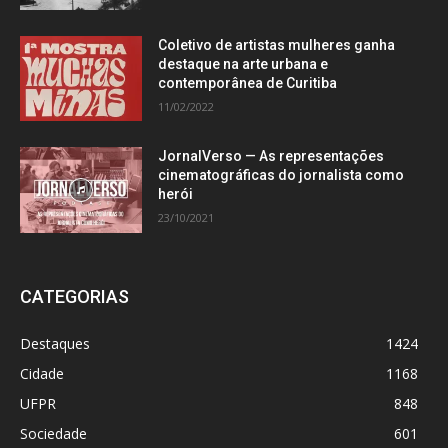
Coletivo de artistas mulheres ganha
destaque na arte urbana e
contemporânea de Curitiba
11/02/2022
JornalVerso — As representações
cinematográficas do jornalista como
herói
23/10/2021
CATEGORIAS
Destaques
1424
Cidade
1168
UFPR
848
Sociedade
601