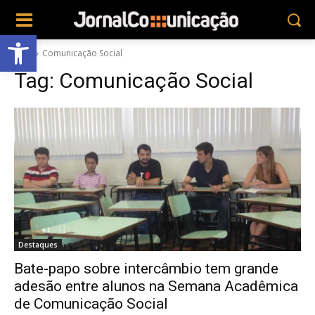
Abrir a barra de ferramentas
Tags
Comunicação Social
Tag:
Comunicação Social
Destaques
Bate-papo sobre intercâmbio tem grande
adesão entre alunos na Semana Acadêmica
de Comunicação Social