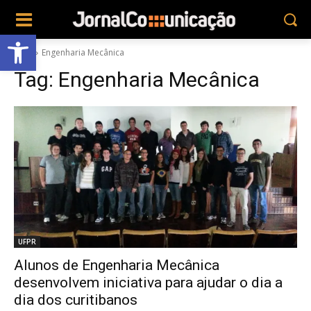
Abrir a barra de ferramentas
Tags
Engenharia Mecânica
Tag:
Engenharia Mecânica
UFPR
Alunos de Engenharia Mecânica
desenvolvem iniciativa para ajudar o dia a
dia dos curitibanos