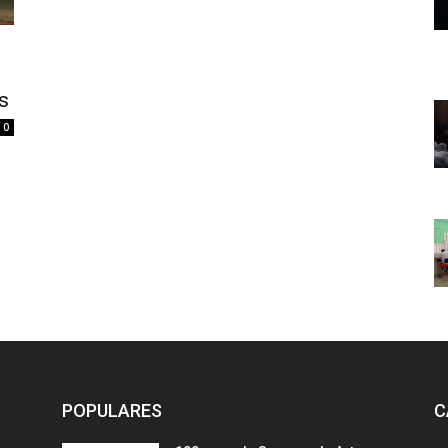
s
0
POPULARES
C