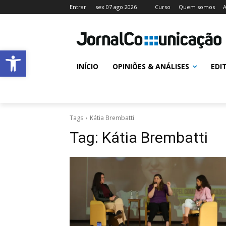
Entrar
sex 07 ago 2026
Curso
Quem somos
A
Abrir a barra de ferramentas
INÍCIO
OPINIÕES & ANÁLISES
EDI
Tags
Kátia Brembatti
Tag:
Kátia Brembatti