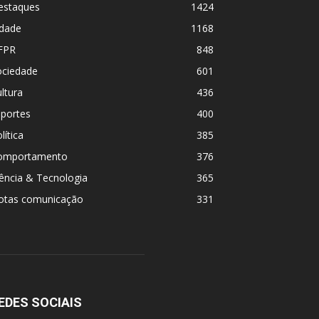
estaques
1424
idade
1168
FPR
848
ociedade
601
ltura
436
sportes
400
lítica
385
omportamento
376
ência & Tecnologia
365
otas comunicação
331
EDES SOCIAIS