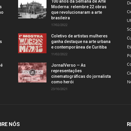
100 anos da Semana de Arte
D
s
Moderna: relembre 22 obras
C
no
que revolucionaram a arte
brasileira
U
17/02/2022
S
Coletivo de artistas mulheres
Cu
is
ganha destaque na arte urbana
E
e contemporânea de Curitiba
11/02/2022
Po
C
 é
JornalVerso — As
representações
Ci
cinematográficas do jornalista
N
como herói
23/10/2021
BRE NÓS
R