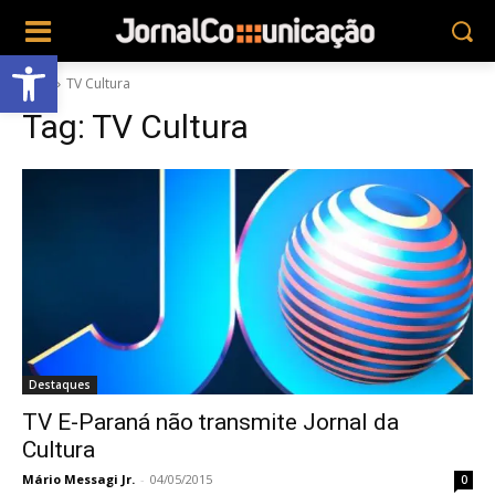
Abrir a barra de ferramentas
Tags
TV Cultura
Tag:
TV Cultura
Destaques
TV E-Paraná não transmite Jornal da
Cultura
Mário Messagi Jr.
-
04/05/2015
0