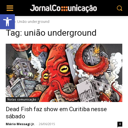
Abrir a barra de ferramentas
Tags
União underground
Tag:
união underground
Notas comunicação
Dead Fish faz show em Curitiba nesse
sábado
Mário Messagi Jr.
-
26/06/2015
0