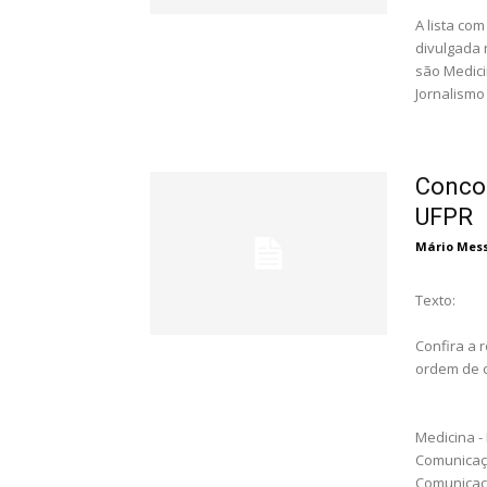
A lista co
divulgada 
são Medici
Jornalismo 
Concor
UFPR
Mário Messa
Texto:
Confira a 
ordem de c
Medicina -
Comunicaçã
Comunicaçã