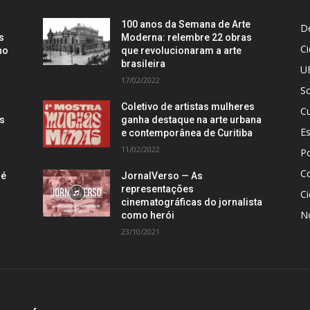
100 anos da Semana de Arte
D
s
Moderna: relembre 22 obras
C
no
que revolucionaram a arte
brasileira
U
17/02/2022
S
Coletivo de artistas mulheres
Cu
is
ganha destaque na arte urbana
E
e contemporânea de Curitiba
11/02/2022
Po
C
 é
JornalVerso — As
representações
Ci
cinematográficas do jornalista
N
como herói
23/10/2021