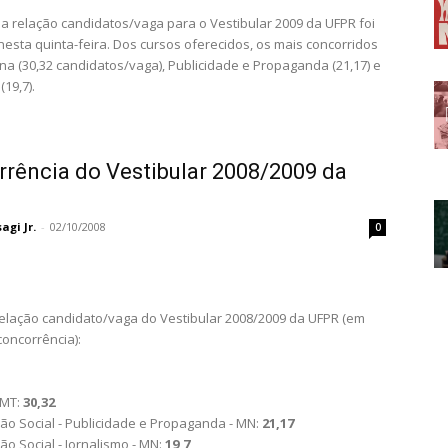
m a relação candidatos/vaga para o Vestibular 2009 da UFPR foi
nesta quinta-feira. Dos cursos oferecidos, os mais concorridos
na (30,32 candidatos/vaga), Publicidade e Propaganda (21,17) e
(19,7).
rência do Vestibular 2008/2009 da
gi Jr.
-
02/10/2008
0
relação candidato/vaga do Vestibular 2008/2009 da UFPR (em
oncorrência):
 MT:
30,32
o Social - Publicidade e Propaganda - MN:
21,17
o Social - Jornalismo - MN:
19,7