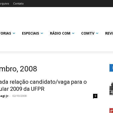
rquivo
Contato
TORIAS
ESPECIAIS
RÁDIO COM
COMTV
REV
embro, 2008
ada relação candidato/vaga para o
ular 2009 da UFPR
gi Jr.
-
02/10/2008
0