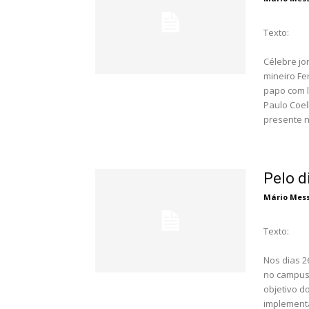
Texto:
Célebre jo
mineiro Fe
papo com l
Paulo Coel
presente n
Pelo d
Mário Messa
Texto:
Nos dias 2
no campus 
objetivo d
implement