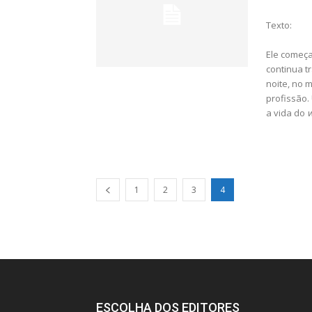
Texto:
Ele começa
continua t
noite, no 
profissão.
a vida do
w
1
2
3
4
ESCOLHA DOS EDITORES