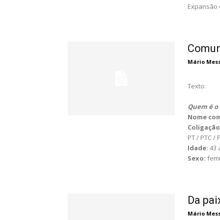
Expansão d
Comuni
Mário Messa
Texto:
Quem é o 
Nome com
Coligação
PT / PTC /
Idade:
43
Sexo:
fem
Da pai
Mário Messa