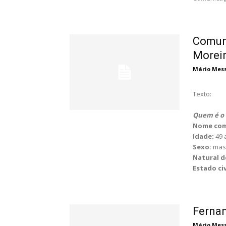
Comuni
Moreir
Mário Messa
Texto:
Quem é o 
Nome com
Idade:
49
Sexo:
mas
Natural d
Estado civ
Fernan
Mário Messa