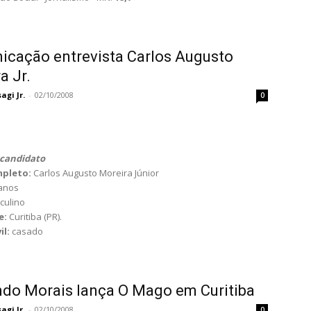
cação entrevista Carlos Augusto
a Jr.
gi Jr.
-
02/10/2008
0
candidato
pleto:
Carlos Augusto Moreira Júnior
 anos
culino
e:
Curitiba (PR).
il:
casado
do Morais lança O Mago em Curitiba
gi Jr.
-
02/10/2008
0