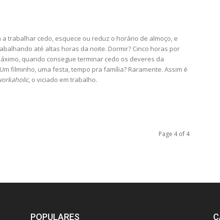
 a trabalhar cedo, esquece ou reduz o horário de almoço, e
rabalhando até altas horas da noite. Dormir? Cinco horas por
máximo, quando consegue terminar cedo os deveres da
 Um filminho, uma festa, tempo pra família? Raramente. Assim é
orkaholic
, o viciado em trabalho.
Page 4 of 4
POPULARES
C