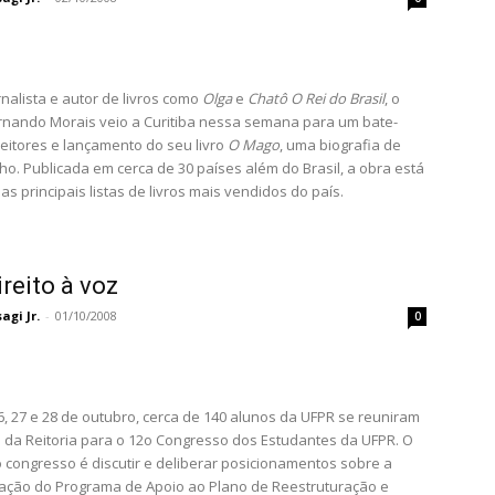
rnalista e autor de livros como
Olga
e
Chatô O Rei do Brasil
, o
rnando Morais veio a Curitiba nessa semana para um bate-
eitores e lançamento do seu livro
O Mago
, uma biografia de
ho. Publicada em cerca de 30 países além do Brasil, a obra está
as principais listas de livros mais vendidos do país.
ireito à voz
gi Jr.
-
01/10/2008
0
6, 27 e 28 de outubro, cerca de 140 alunos da UFPR se reuniram
da Reitoria para o 12o Congresso dos Estudantes da UFPR. O
o congresso é discutir e deliberar posicionamentos sobre a
ação do Programa de Apoio ao Plano de Reestruturação e