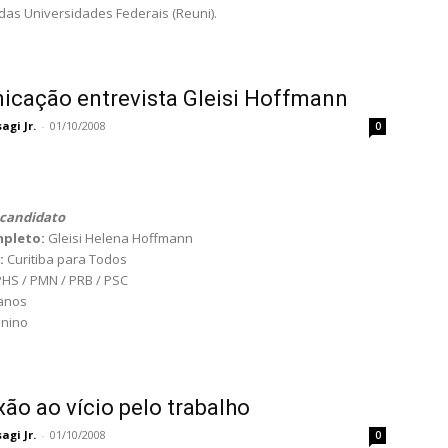
as Universidades Federais (Reuni).
cação entrevista Gleisi Hoffmann
gi Jr.
-
01/10/2008
0
candidato
pleto:
Gleisi Helena Hoffmann
:
Curitiba para Todos
 PHS / PMN / PRB / PSC
 anos
inino
xão ao vício pelo trabalho
gi Jr.
-
01/10/2008
0