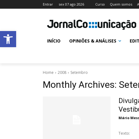
Entrar
sex 07 ago 2026
Curso
Quem somos
A
Abrir a barra de ferramentas
INÍCIO
OPINIÕES & ANÁLISES
EDI
Home
2008
Setembro
Monthly Archives: Set
Divulg
Vestib
Mário Messa
Texto: