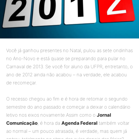
Você já ganhou presentes no Natal, pulou as sete ondinhas
no Ano-Novo e está quase se preparando para pular no
Carnaval de 2013. Se você for aluno da UFPR, entretanto, o
ano de 2012 ainda não acabou – na verdade, ele acabou
de recomeçar.
O recesso chegou ao fim e é hora de retomar o segundo
semestre do ano passado e começar a deixar o calendário
letivo nos eixos novamente.Assim como o
Jornal
Comunicação
, é hora da
Agenda Federal
também voltar
ao normal – um pouco atrasada, é verdade, mas quem já