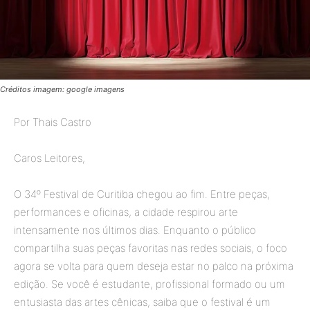
Créditos imagem: google imagens
Por Thais Castro
Caros Leitores,
O 34º Festival de Curitiba chegou ao fim. Entre peças,
performances e oficinas, a cidade respirou arte
intensamente nos últimos dias. Enquanto o público
compartilha suas peças favoritas nas redes sociais, o foco
agora se volta para quem deseja estar no palco na próxima
edição. Se você é estudante, profissional formado ou um
entusiasta das artes cênicas, saiba que o festival é um