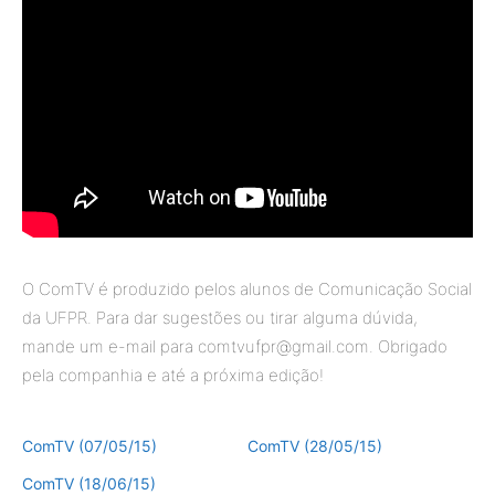
O ComTV é produzido pelos alunos de Comunicação Social
da UFPR. Para dar sugestões ou tirar alguma dúvida,
mande um e-mail para comtvufpr@gmail.com. Obrigado
pela companhia e até a próxima edição!
ComTV (07/05/15)
ComTV (28/05/15)
ComTV (18/06/15)