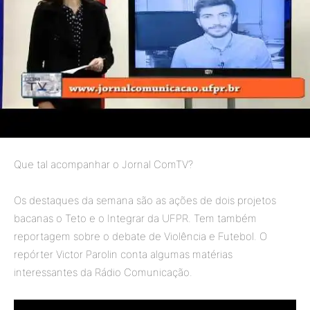
Que tal acompanhar o Jornal ComTV?
Os destaques da semana são as ações de dois projetos
bacanas o Teto e o Integrar da UFPR. Tem também
reportagem sobre o debate de Violência e Futebol. O
repórter Victor Parolin conta algumas matérias
interessantes da Rádio Comunicação.