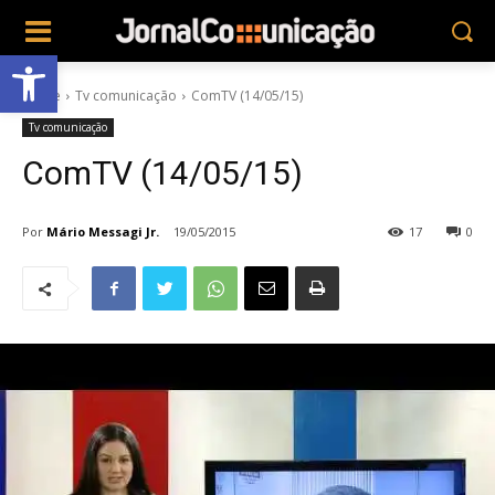
Abrir a barra de ferramentas
Home
Tv comunicação
ComTV (14/05/15)
Tv comunicação
ComTV (14/05/15)
Por
Mário Messagi Jr.
19/05/2015
17
0