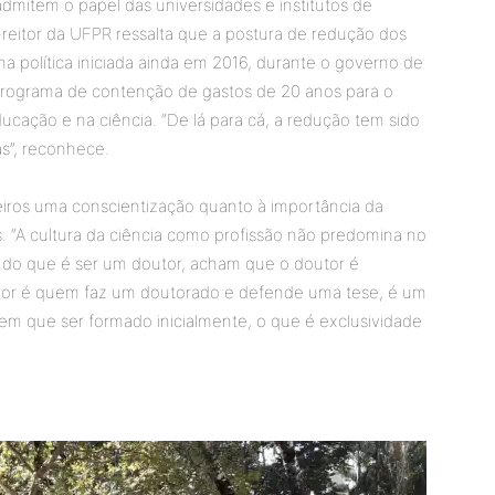
admitem o papel das universidades e institutos de
reitor da UFPR ressalta que a postura de redução dos
ma política iniciada ainda em 2016, durante o governo de
programa de contenção de gastos de 20 anos para o
ducação e na ciência. “De lá para cá, a redução tem sido
as”, reconhece.
ileiros uma conscientização quanto à importância da
 “A cultura da ciência como profissão não predomina no
a do que é ser um doutor, acham que o doutor é
tor é quem faz um doutorado e defende uma tese, é um
tem que ser formado inicialmente, o que é exclusividade