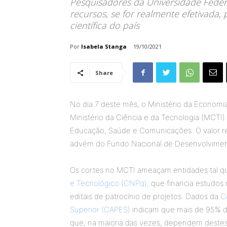
Pesquisadores da Universidade Feder
recursos, se for realmente efetivada,
científica do país
Por
Isabela Stanga
19/10/2021
Share
No dia 7 deste mês, o Ministério da Economi
Ministério da Ciência e da Tecnologia (MCTI) 
Educação, Saúde e Comunicações. O valor re
advém do Fundo Nacional de Desenvolvimen
Os cortes no MCTI ameaçam entidades tal q
e Tecnológico (CNPq),
que financia estudos 
editais de patrocínio de projetos. Dados da
C
Superior (CAPES)
indicam que mais de 95% da 
que, na maioria das vezes, dependem deste