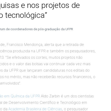
uisas e nos projetos de
o tecnológica”
 fórum de coordenadores de pós-graduação da UFPR
de, Francisco Mendonça, alerta que a retirada de
 ciência produzida na UFPR e também os pesquisadores,
3. “Se efetivados os cortes, muitos projetos não
dos e o valor das bolsas vai continuar cada vez mais
es da UFPR que lançaram candidaturas nos editais do
s no mérito, mas não receberão recursos financeiros, o
senvolvidos”.
ão em Química da UFPR
Aldo Zarbin é um dos cientistas
al de Desenvolvimento Científico e Tecnológico em
ro da
Academia Brasileira de Ciências
, o pesquisador