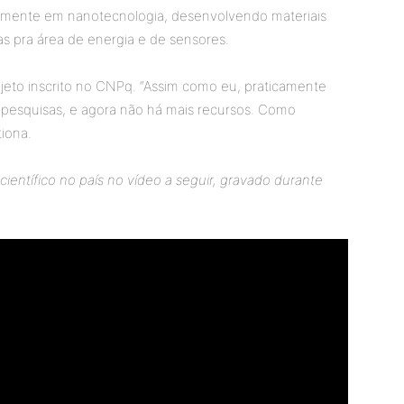
icamente em nanotecnologia, desenvolvendo materiais
as pra área de energia e de sensores.
ojeto inscrito no CNPq. “Assim como eu, praticamente
pesquisas, e agora não há mais recursos. Como
iona.
ientífico no país no vídeo a seguir, gravado durante