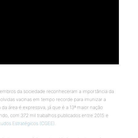
membros da sociedade reconheceram a importância da
volvidas vacinas em tempo recorde para imunizar a
 da área é expressiva, já que é a 13ª maior nação
do, com 372 mil trabalhos publicados entre 2015 e
tudos Estratégicos (CGEE)
.