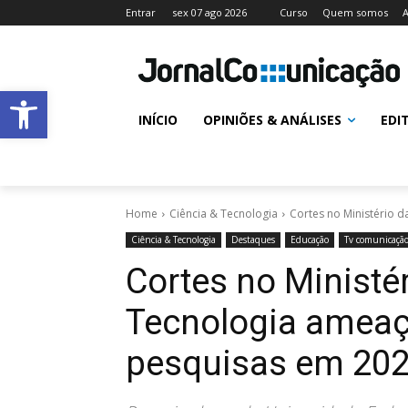
Entrar
sex 07 ago 2026
Curso
Quem somos
A
Abrir a barra de ferramentas
INÍCIO
OPINIÕES & ANÁLISES
EDI
Home
Ciência & Tecnologia
Cortes no Ministério d
Ciência & Tecnologia
Destaques
Educação
Tv comunicaçã
Cortes no Ministér
Tecnologia ameaç
pesquisas em 20