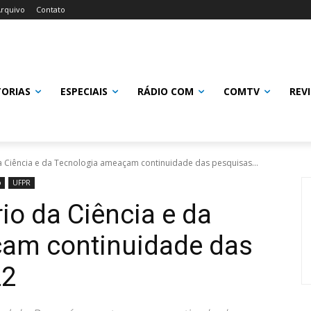
rquivo
Contato
TORIAS
ESPECIAIS
RÁDIO COM
COMTV
REV
a Ciência e da Tecnologia ameaçam continuidade das pesquisas...
o
UFPR
io da Ciência e da
am continuidade das
22