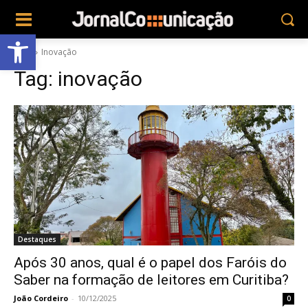
Abrir a barra de ferramentas
Tags
Inovação
Tag:
inovação
Destaques
Após 30 anos, qual é o papel dos Faróis do
Saber na formação de leitores em Curitiba?
João Cordeiro
-
10/12/2025
0