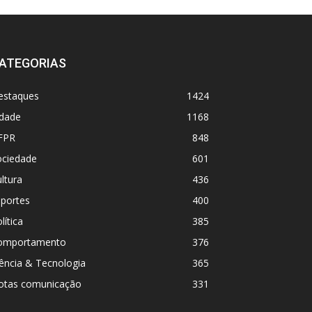
ATEGORIAS
estaques
1424
idade
1168
FPR
848
ociedade
601
ltura
436
sportes
400
lítica
385
omportamento
376
ência & Tecnologia
365
otas comunicação
331