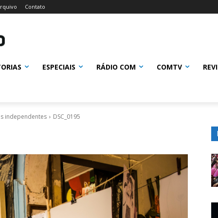
rquivo
Contato
TORIAS
ESPECIAIS
RÁDIO COM
COMTV
REV
tas independentes
DSC_0195