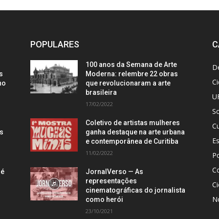
POPULARES
C
100 anos da Semana de Arte
D
s
Moderna: relembre 22 obras
C
no
que revolucionaram a arte
brasileira
U
17/02/2022
S
Coletivo de artistas mulheres
Cu
is
ganha destaque na arte urbana
E
e contemporânea de Curitiba
11/02/2022
Po
C
 é
JornalVerso — As
representações
Ci
cinematográficas do jornalista
N
como herói
23/10/2021