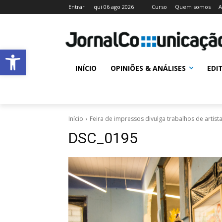
Entrar
qui 06 ago 2026
Curso
Quem somos
A
Abrir a barra de ferramentas
INÍCIO
OPINIÕES & ANÁLISES
EDI
Início
Feira de impressos divulga trabalhos de artis
DSC_0195