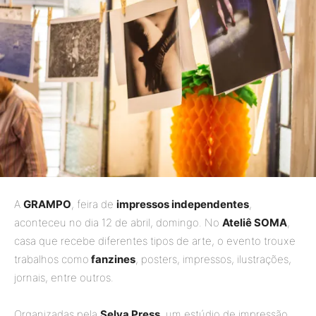
A
GRAMPO
, feira de
impressos independentes
,
aconteceu no dia 12 de abril, domingo. No
Ateliê SOMA
,
casa que recebe diferentes tipos de arte, o evento trouxe
trabalhos como
fanzines
, posters, impressos, ilustrações,
jornais, entre outros.
Organizadas pela
Selva Press
, um estúdio de impressão