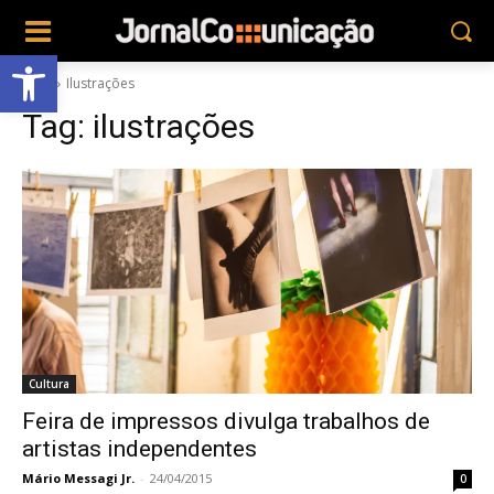
Abrir a barra de ferramentas
Tags
Ilustrações
Tag:
ilustrações
Cultura
Feira de impressos divulga trabalhos de
artistas independentes
Mário Messagi Jr.
-
24/04/2015
0