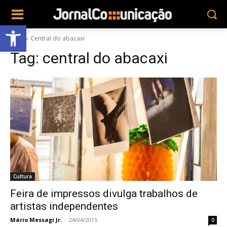
Abrir a barra de ferramentas
Tags
Central do abacaxi
Tag:
central do abacaxi
Cultura
Feira de impressos divulga trabalhos de
artistas independentes
Mário Messagi Jr.
-
24/04/2015
0