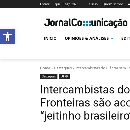
Entrar
qui 06 ago 2026
Curso
Quem somos
A
Abrir a barra de ferramentas
INÍCIO
OPINIÕES & ANÁLISES
EDI
Home
Destaques
Intercambistas do Ciência sem Fro
Destaques
UFPR
Intercambistas d
Fronteiras são ac
“jeitinho brasileir