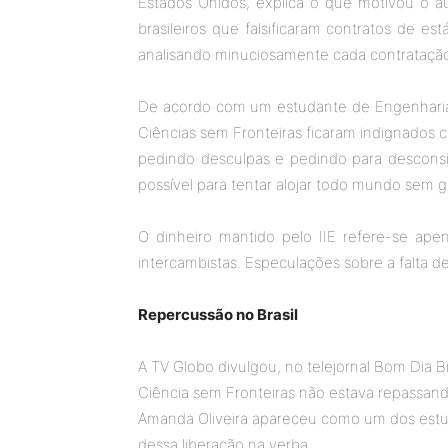
Estados Unidos, explica o que motivou o a
brasileiros que falsificaram contratos de es
analisando minuciosamente cada contratação 
De acordo com um estudante de Engenharia C
Ciências sem Fronteiras ficaram indignados c
pedindo desculpas e pedindo para desconsid
possível para tentar alojar todo mundo sem g
O dinheiro mantido pelo IIE refere-se a
intercambistas. Especulações sobre a falta de
Repercussão no Brasil
A TV Globo divulgou, no telejornal Bom Dia B
Ciência sem Fronteiras não estava repassando
Amanda Oliveira apareceu como um dos estud
dessa liberação na verba.