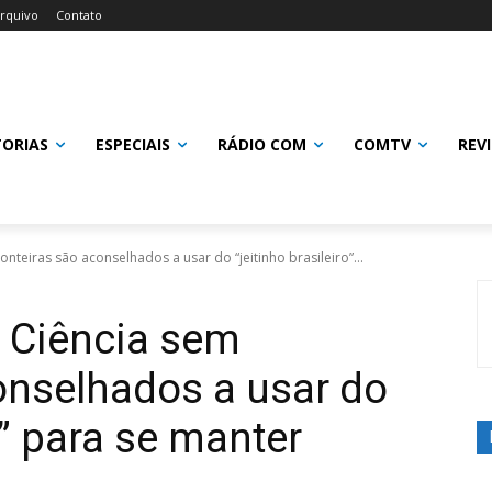
rquivo
Contato
TORIAS
ESPECIAIS
RÁDIO COM
COMTV
REV
nteiras são aconselhados a usar do “jeitinho brasileiro”...
o Ciência sem
onselhados a usar do
o” para se manter