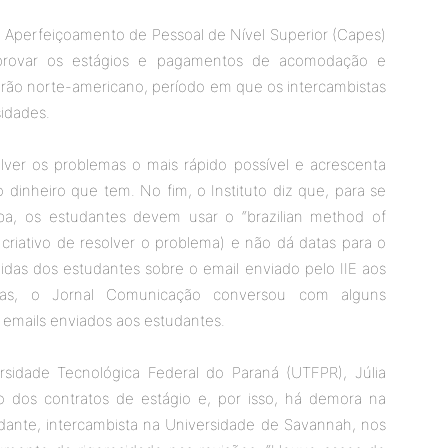
 Aperfeiçoamento de Pessoal de Nível Superior (Capes)
provar os estágios e pagamentos de acomodação e
erão norte-americano, período em que os intercambistas
idades.
lver os problemas o mais rápido possível e acrescenta
inheiro que tem. No fim, o Instituto diz que, para se
a, os estudantes devem usar o “brazilian method of
 criativo de resolver o problema) e não dá datas para o
vidas dos estudantes sobre o email enviado pelo IIE aos
iras, o Jornal Comunicação conversou com alguns
 emails enviados aos estudantes.
idade Tecnológica Federal do Paraná (UTFPR), Júlia
o dos contratos de estágio e, por isso, há demora na
udante, intercambista na Universidade de Savannah, nos