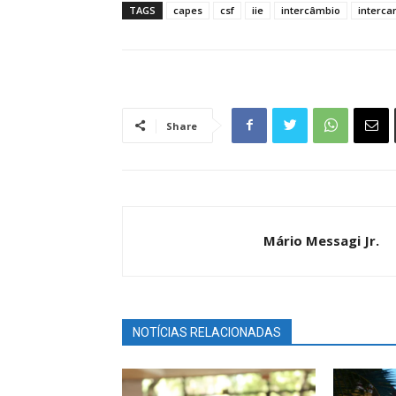
TAGS
capes
csf
iie
intercâmbio
interca
Share
Mário Messagi Jr.
NOTÍCIAS RELACIONADAS