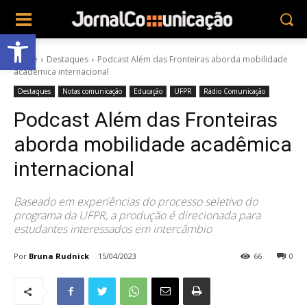
Abrir a barra de ferramentas
Home
Destaques
Podcast Além das Fronteiras aborda mobilidade
acadêmica internacional
Destaques
Notas comunicação
Educação
UFPR
Rádio Comunicação
Podcast Além das Fronteiras
aborda mobilidade acadêmica
internacional
Baseado em experiências do processo seletivo do
programa da UFPR, a produção é direcionada para
estudantes interessados em intercâmbio
Por
Bruna Rudnick
15/04/2023
66
0