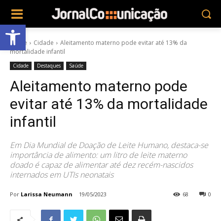
Abrir a barra de ferramentas
Home
Cidade
Aleitamento materno pode evitar até 13% da
mortalidade infantil
Cidade
Destaques
Saúde
Aleitamento materno pode
evitar até 13% da mortalidade
infantil
Em Dia Mundial de Doação de Leite Humano, destaca-se
importância de alimento: um litro de leite materno
doado é capaz de alimentar até dez recém-nascidos
internados em UTIs neonatais
Por
Larissa Neumann
19/05/2023
68
0