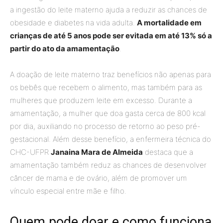
a ingestão do leite materno ajuda a reduzir as chances de
obesidade e diabetes na vida adulta.
A mortalidade em
crianças de até 5 anos pode ser evitada em até 13% só a
partir do ato da amamentação
.
A doação de leite materno traz benefícios não apenas para
os bebês que recebem o alimento, mas também para as
mulheres que produzem leite em excesso. Durante a
amamentação, a mulher que doa gasta cerca de 800 kcal
por dia, auxiliando no processo de retorno ao peso pré-
gestacional. Além desse benefício, a enfermeira técnica do
CHC-UFPR
Janaina Mara de Almeida
destaca que a
amamentação também reduz as chances de desenvolver
câncer de mama e de ovário, além de promover um
vínculo especial entre mãe e filho.
Quem pode doar e como funciona