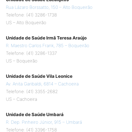
Rua Lázaro Borssatto, 150 – Alto Boqueirão
Telefone: (41) 3286-1738
US – Alto Boqueirão
Unidade de Saúde Irmã Teresa Araújo
R. Maestro Carlos Frank, 785 – Boqueirão
Telefone: (41) 3286-1337
US – Boqueirão
Unidade de Saúde Vila Leonice
Av. Anita Garibaldi, 6814 – Cachoeira
Telefone: (41) 3355-2682
US – Cachoeira
Unidade de Saúde Umbará
R. Dep. Pinheiro Júnior, 915 – Umbará
Telefone: (41) 3396-1758