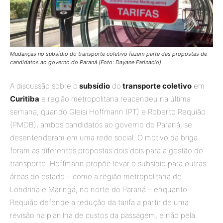
Mudanças no subsídio do transporte coletivo fazem parte das propostas de
candidatos ao governo do Paraná (Foto: Dayane Farinacio)
A discussão sobre o
subsídio
do
transporte coletivo
em
Curitiba
e região metropolitana reacendeu na última
semana, quando Gleisi Hoffmann (PT) e Roberto Requião
(PMDB), ambos candidatos ao governo do Paraná, se
desentenderam em uma rede social. O motivo da briga
foram as diferentes propostas dois dois para a gestão do
transporte. Hoffmann propõe levar o subsídio para outras
áreas do estado – como a região metropolitana de
Londrina e Maringá, no norte do Paraná – enquanto
Requião defende a redução da tarifa a partir de uma
revisão na planilha de custos da passagem, e não pela