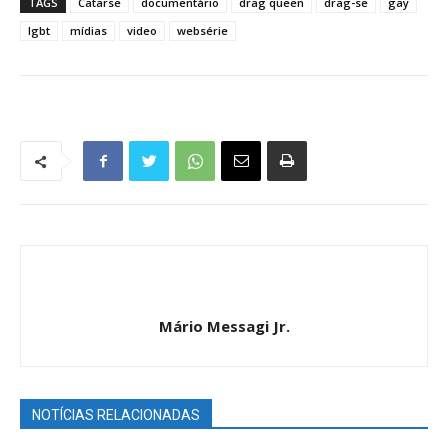
TAGS
Catarse
documentário
drag queen
drag-se
gay
lgbt
mídias
video
websérie
Mário Messagi Jr.
NOTÍCIAS RELACIONADAS