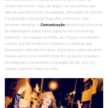
vestem de mulher. Hoje, ser drag é um ato político que
discute questões como sexualidade, identidade de gênero
e a definição cultural de masculino e feminino. Nas
próximas semanas, o
Comunicação
apresentará uma série
de reportagens sobre vários aspectos da cultura drag
brasileira – seu espaço na mídia, seu impacto na indústria
cultural, sua dimensão em Curitiba e os detalhes que
antecedem cada performance. A primeira matéria da série
mostra como a arte transformista tem proposto a quebra
de estigmas e conquistado uma legião de fãs, com um
espaço cada vez maior na mídia.