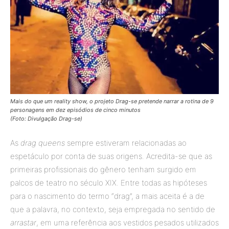
Mais do que um reality show, o projeto Drag-se pretende narrar a rotina de 9
personagens em dez episódios de cinco minutos
(Foto: Divulgação Drag-se)
As
drag queens
sempre estiveram relacionadas ao
espetáculo por conta de suas origens. Acredita-se que as
primeiras profissionais do gênero tenham surgido em
palcos de teatro no século XIX. Entre todas as hipóteses
para o nascimento do termo “drag”, a mais aceita é a de
que a palavra, no contexto, seja empregada no sentido de
arrastar
, em uma referência aos vestidos pesados utilizados