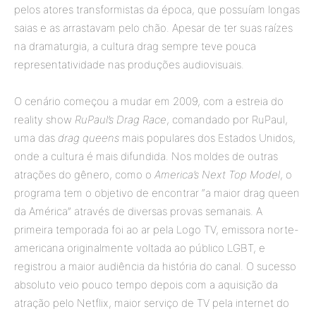
pelos atores transformistas da época, que possuíam longas
saias e as arrastavam pelo chão. Apesar de ter suas raízes
na dramaturgia, a cultura drag sempre teve pouca
representatividade nas produções audiovisuais.
O cenário começou a mudar em 2009, com a estreia do
reality show
RuPaul’s Drag Race
, comandado por RuPaul,
uma das
drag queens
mais populares dos Estados Unidos,
onde a cultura é mais difundida. Nos moldes de outras
atrações do gênero, como o
America’s Next Top Model
, o
programa tem o objetivo de encontrar “a maior drag queen
da América” através de diversas provas semanais. A
primeira temporada foi ao ar pela Logo TV, emissora norte-
americana originalmente voltada ao público LGBT, e
registrou a maior audiência da história do canal. O sucesso
absoluto veio pouco tempo depois com a aquisição da
atração pelo Netflix, maior serviço de TV pela internet do