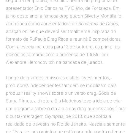
segunda temporada, é exibido dentro do programa do
apresentador Ênio Carlos na TV Diário, de Fortaleza. Em
julho deste ano, a famosa
drag queen
Silvetty Montilla foi
anunciada como apresentadora de
Academia de Drags
,
atração online que deverá ser totalmente inspirada no
formato de RuPaul’s Drag Race e reunirá 8 competidoras.
Com a estreia marcada para 13 de outubro, os primeiros
episódios contarão com a presença de Titi Muller e
Alexandre Herchcovitch na bancada de jurados.
Longe de grandes emissoras e altos investimentos,
produtores independentes também se mobilizam para
produzir reality shows sobre o universo drag. Sócia da
Suma Filmes, a diretora Bia Medeiros teve a ideia de criar
um programa sobre o dia a dia das drag queens após filmar
o curta-metragem
Olympias
, de 2013, que aborda a
realidade de travestis no Rio de Janeiro. Nascia a semente
do
Drag-se
, um projeto que está correndo contra o tempo