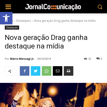
Abrir a barra de ferramentas
Home
Destaques
Nova geração Drag ganha destaque na mídia
Destaques
Nova geração Drag ganha
destaque na mídia
Por
Mário Messagi Jr.
06/10/2014
32
0