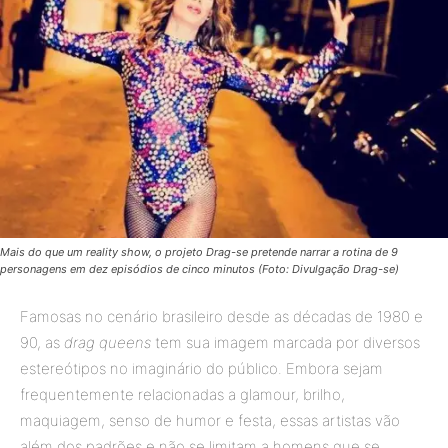
Mais do que um reality show, o projeto Drag-se pretende narrar a rotina de 9
personagens em dez episódios de cinco minutos (Foto: Divulgação Drag-se)
Famosas no cenário brasileiro desde as décadas de 1980 e
90, as
drag queens
tem sua imagem marcada por diversos
estereótipos no imaginário do público. Embora sejam
frequentemente relacionadas a glamour, brilho,
maquiagem, senso de humor e festa, essas artistas vão
além dos padrões e não se limitam a homens que se